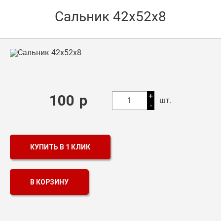
Сальник 42х52х8
Оптовикам
Каталог продукции
Контакты
Подшипники в Самаре
Сальники
+
100
р
1
шт.
-
Смазка
Цепи
КУПИТЬ В 1 КЛИК
В КОРЗИНУ