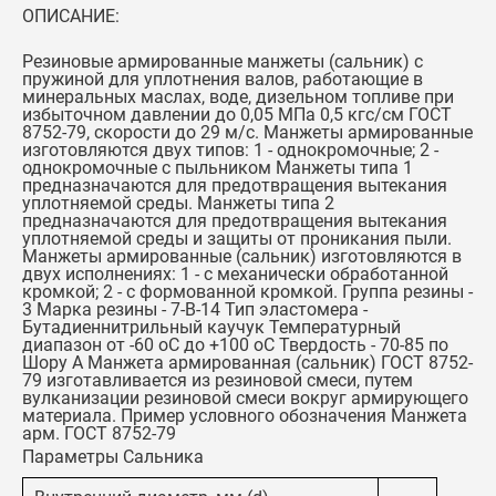
ОПИСАНИЕ:
Резиновые армированные манжеты (сальник) с
пружиной для уплотнения валов, работающие в
минеральных маслах, воде, дизельном топливе при
избыточном давлении до 0,05 МПа 0,5 кгс/см ГОСТ
8752-79, скорости до 29 м/с. Манжеты армированные
изготовляются двух типов: 1 - однокромочные; 2 -
однокромочные с пыльником Манжеты типа 1
предназначаются для предотвращения вытекания
уплотняемой среды. Манжеты типа 2
предназначаются для предотвращения вытекания
уплотняемой среды и защиты от проникания пыли.
Манжеты армированные (сальник) изготовляются в
двух исполнениях: 1 - с механически обработанной
кромкой; 2 - с формованной кромкой. Группа резины -
3 Марка резины - 7-В-14 Тип эластомера -
Бутадиеннитрильный каучук Температурный
диапазон от -60 оС до +100 оС Твердость - 70-85 по
Шору А Манжета армированная (сальник) ГОСТ 8752-
79 изготавливается из резиновой смеси, путем
вулканизации резиновой смеси вокруг армирующего
материала. Пример условного обозначения Манжета
арм. ГОСТ 8752-79
Параметры Сальника