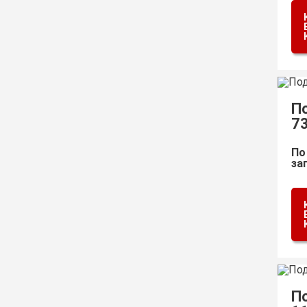
П
7
По
за
П