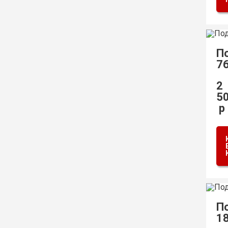
П
7
2
5
р
П
1