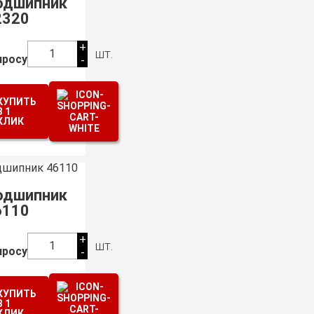
одшипник
2320
+
шт.
1
просу
-
КУПИТЬ
В 1
КЛИК
одшипник
6110
+
шт.
1
просу
-
КУПИТЬ
В 1
КЛИК