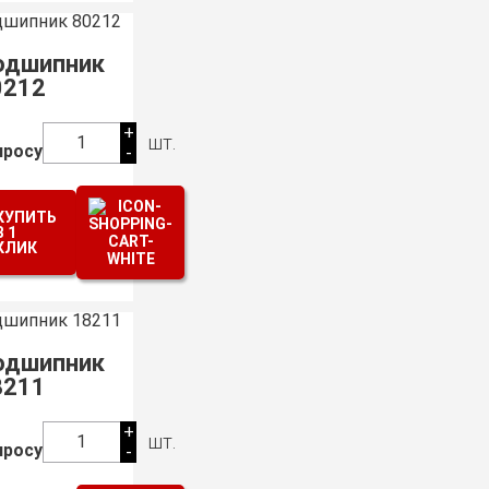
одшипник
0212
+
шт.
1
просу
-
КУПИТЬ
В 1
КЛИК
одшипник
8211
+
шт.
1
просу
-