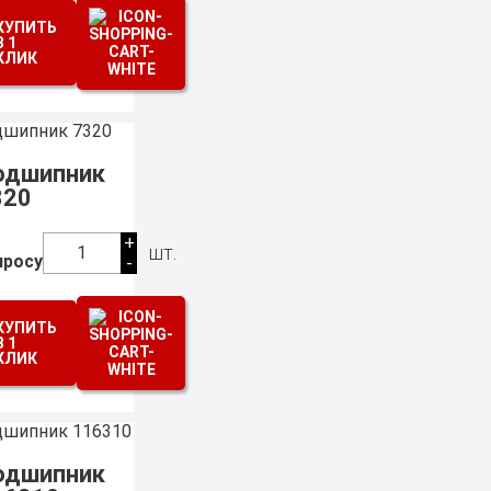
КУПИТЬ
В 1
КЛИК
одшипник
320
+
шт.
1
просу
-
КУПИТЬ
В 1
КЛИК
одшипник