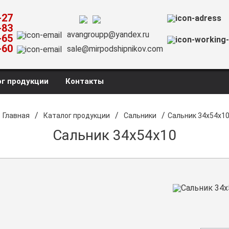
-27
-83
avangroupp@yandex.ru
-65
-60
sale@mirpodshipnikov.com
г продукции
Контакты
/
/
/
Главная
Каталог продукции
Сальники
Сальник 34х54х1
Сальник 34х54х10