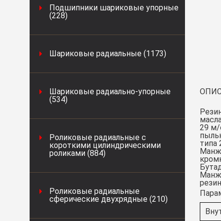
Подшипники шариковые упорные
(228)
Шариковые радиальные (1173)
Шариковые радиально-упорные
ОПИС
(534)
Рези
масла
29 м/
пыль
Роликовые радиальные с
типа 
короткими цилиндрическими
Манже
роликами (884)
кромк
Бутад
Манже
резин
Роликовые радиальные
Пара
сферические двухрядные (210)
Вну