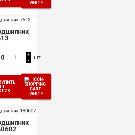
одшипник
613
+
00
шт.
1
-
КУПИТЬ
В 1
КЛИК
одшипник
80602