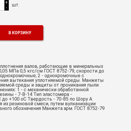
+
шт.
-
В КОРЗИНУ
плотнения валов, работающие в минеральных
,05 МПа 0,5 кгс/см ГОСТ 8752-79, скорости до
 однокромочные; 2 - однокромочные с
ения вытекания уплотняемой среды. Манжеты
няемой среды и защиты от проникания пыли.
ениях: 1 - с механически обработанной
езины - 7-В-14 Тип эластомера -
до +100 оС Твердость - 70-85 по Шору А
я из резиновой смеси, путем вулканизации
вного обозначения Манжета арм. ГОСТ 8752-79