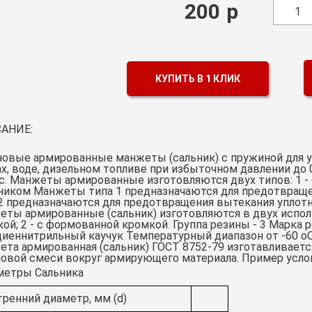
200
р
1
КУПИТЬ В 1 КЛИК
АНИЕ:
новые армированные манжеты (сальник) с пружиной для у
х, воде, дизельном топливе при избыточном давлении до 0
с. Манжеты армированные изготовляются двух типов: 1 -
ником Манжеты типа 1 предназначаются для предотвращ
2 предназначаются для предотвращения вытекания уплот
ты армированные (сальник) изготовляются в двух исполн
ой; 2 - с формованной кромкой. Группа резины - 3 Марка р
иеннитрильный каучук Температурный диапазон от -60 оС 
та армированная (сальник) ГОСТ 8752-79 изготавливаетс
овой смеси вокруг армирующего материала. Пример усло
метры Сальника
тренний диаметр, мм (d)