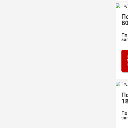
П
8
По
за
П
1
По
за