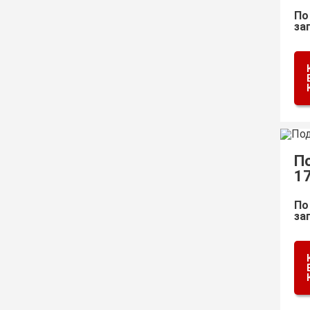
По
за
П
1
По
за