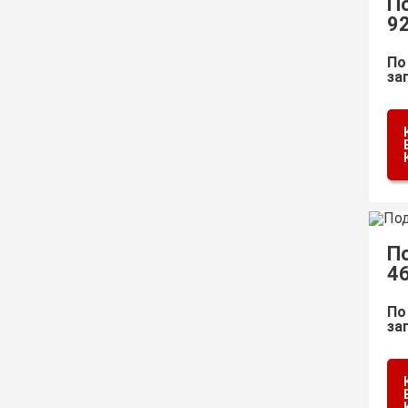
П
9
По
за
П
4
По
за