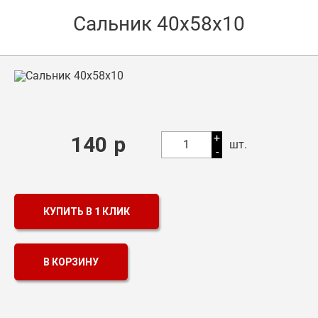
Сальник 40х58х10
Оптовикам
Каталог продукции
Контакты
Подшипники в Самаре
Сальники
+
140
р
1
шт.
-
Смазка
Цепи
КУПИТЬ В 1 КЛИК
В КОРЗИНУ