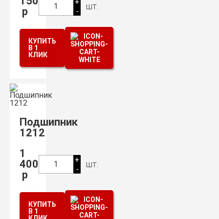
150
+
шт.
1
р
-
КУПИТЬ
В 1
КЛИК
Подшипник
1212
1
+
400
шт.
1
-
р
КУПИТЬ
В 1
КЛИК