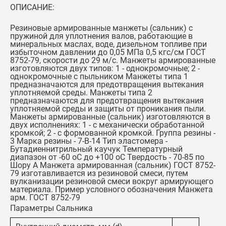
ОПИСАНИЕ:
Резиновые армированные манжеты (сальник) с
пружиной для уплотнения валов, работающие в
минеральных маслах, воде, дизельном топливе при
избыточном давлении до 0,05 МПа 0,5 кгс/см ГОСТ
8752-79, скорости до 29 м/с. Манжеты армированные
изготовляются двух типов: 1 - однокромочные; 2 -
однокромочные с пыльником Манжеты типа 1
предназначаются для предотвращения вытекания
уплотняемой среды. Манжеты типа 2
предназначаются для предотвращения вытекания
уплотняемой среды и защиты от проникания пыли.
Манжеты армированные (сальник) изготовляются в
двух исполнениях: 1 - с механически обработанной
кромкой; 2 - с формованной кромкой. Группа резины -
3 Марка резины - 7-В-14 Тип эластомера -
Бутадиеннитрильный каучук Температурный
диапазон от -60 оС до +100 оС Твердость - 70-85 по
Шору А Манжета армированная (сальник) ГОСТ 8752-
79 изготавливается из резиновой смеси, путем
вулканизации резиновой смеси вокруг армирующего
материала. Пример условного обозначения Манжета
арм. ГОСТ 8752-79
Параметры Сальника