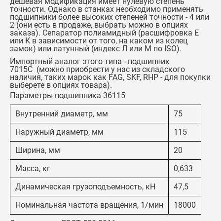
дешевая модификация имеет нулевую степень
точности. Однако в станках необходимо применять
подшипники более высоких степеней точности - 4 или
2 (они есть в продаже, выбрать можно в опциях
заказа). Сепаратор полиамидный (расшифровка Е
или К в зависимости от того, на каком из колец
замок) или латунный (индекс Л или М по ISO).
Импортный аналог этого типа -
подшипник
7015С
(можно приобрести у нас из складского
наличия, таких марок как FAG, SKF, RHP - для покупки
выберете в опциях товара)
.
Параметры подшипника 36115
Внутренний диаметр, мм
75
Наружный диаметр, мм
115
Ширина, мм
20
Масса, кг
0,633
Динамическая грузоподъемность, кН
47,5
Номинальная частота вращения, 1/мин
18000