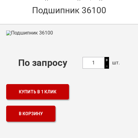
Подшипник 36100
Оптовикам
Каталог продукции
Контакты
Подшипники в Самаре
Сальники
+
По запросу
1
шт.
-
Смазка
Цепи
КУПИТЬ В 1 КЛИК
В КОРЗИНУ