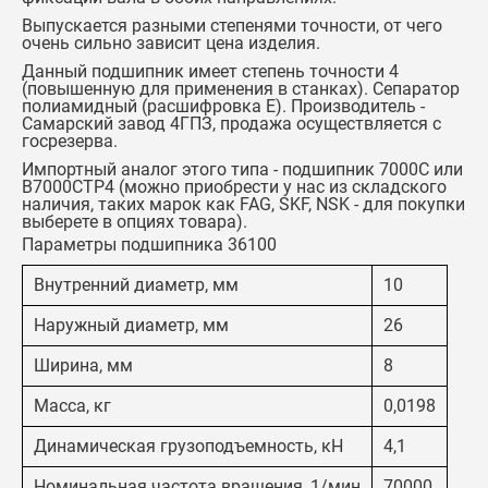
Выпускается разными степенями точности, от чего
очень сильно зависит цена изделия.
Данный подшипник имеет степень точности 4
(повышенную для применения в станках). Сепаратор
полиамидный (расшифровка Е). Производитель -
Самарский завод 4ГПЗ, продажа осуществляется с
госрезерва.
Импортный аналог этого типа -
подшипник 7000C или
B7000CTP4
(можно приобрести у нас из складского
наличия, таких марок как FAG, SKF, NSK - для покупки
выберете в опциях товара).
Параметры подшипника 36100
Внутренний диаметр, мм
10
Наружный диаметр, мм
26
Ширина, мм
8
Масса, кг
0,0198
Динамическая грузоподъемность, кН
4,1
Номинальная частота вращения, 1/мин
70000