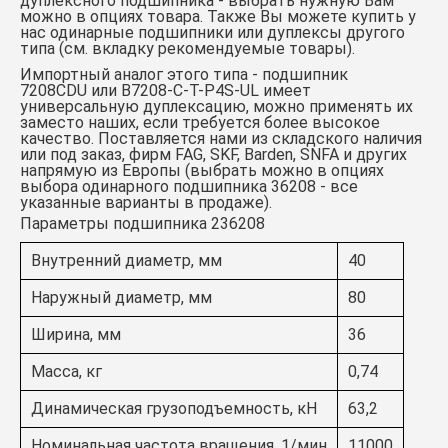
дуплексного подшипника - выбрать нужную Вам
можно в опциях товара. Также Вы можете купить у
нас одинарные подшипники или дуплексы другого
типа (см. вкладку рекомендуемые товары).
Импортный аналог этого типа -
подшипник
7208СDU
или
B7208-C-T-P4S-UL
имеет
универсальную дуплексацию, можно применять их
заместо наших, если требуется более высокое
качество. Поставляется нами из складского наличия
или под заказ, фирм FAG, SKF, Barden, SNFA и других
напрямую из Европы (выбрать можно в опциях
выбора одинарного подшипника 36208 - все
указанные варианты в продаже).
Параметры подшипника 236208
Внутренний диаметр, мм
40
Наружный диаметр, мм
80
Ширина, мм
36
Масса, кг
0,74
Динамическая грузоподъемность, кН
63,2
Номинальная частота вращения, 1/мин
11000