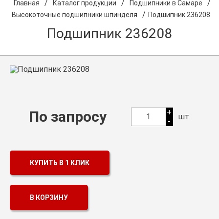
/
/
/
Главная
Каталог продукции
Подшипники в Самаре
/
Высокоточные подшипники шпинделя
Подшипник 236208
О компании
Подшипник 236208
Оптовикам
Каталог продукции
Контакты
Подшипники в Самаре
Сальники
+
По запросу
1
шт.
-
Смазка
Цепи
КУПИТЬ В 1 КЛИК
В КОРЗИНУ