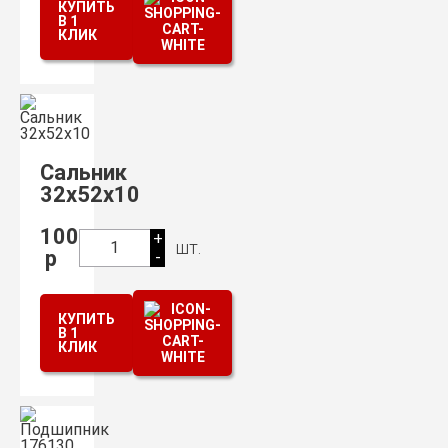
КУПИТЬ
В 1
КЛИК
Сальник
32х52х10
100
+
шт.
1
р
-
КУПИТЬ
В 1
КЛИК