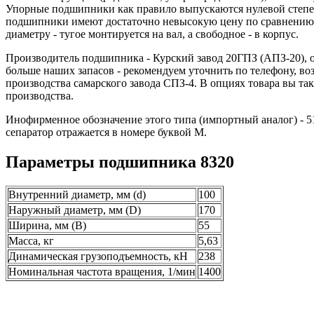
Упорные подшипники как правило выпускаются нулевой степени
подшипники имеют достаточно невысокую цену по сравнению с
диаметру - тугое монтируется на вал, а свободное - в корпус.
Производитель подшипника - Курский завод 20ГПЗ (АПЗ-20), о
больше наших запасов - рекомендуем уточнить по телефону, во
производства самарского завода СПЗ-4. В опциях товара вы т
производства.
Инофирменное обозначение этого типа (импортный аналог) - 5
сепаратор отражается в номере буквой М.
Параметры подшипника 8320
Внутренний диаметр, мм (d)
100
Наружный диаметр, мм (D)
170
Ширина, мм (B)
55
Масса, кг
5,63
Динамическая грузоподъемность, кН
238
Номинальная частота вращения, 1/мин
1400