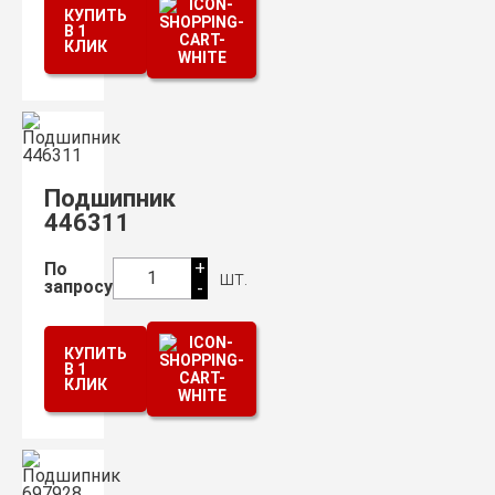
КУПИТЬ
В 1
КЛИК
Подшипник
446311
+
По
шт.
1
запросу
-
КУПИТЬ
В 1
КЛИК