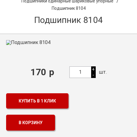
/
Подшипники одинарные шариковые упорные
Подшипник 8104
Оптовикам
Подшипник 8104
Каталог продукции
Контакты
Подшипники в Самаре
Сальники
Смазка
+
170
р
1
шт.
-
Цепи
КУПИТЬ В 1 КЛИК
В КОРЗИНУ