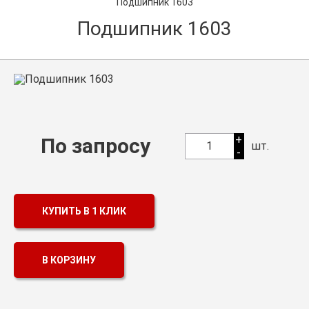
Подшипник 1603
Оптовикам
Подшипник 1603
Каталог продукции
Контакты
Подшипники в Самаре
Сальники
+
По запросу
1
шт.
-
Смазка
Цепи
КУПИТЬ В 1 КЛИК
В КОРЗИНУ