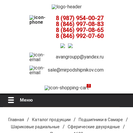
8 (987) 954-00-27
8 (846) 997-08-83
8 (846) 997-08-65
8 (846) 992-07-60
avangroupp@yandex.ru
sale@mirpodshipnikov.com
0
Меню
Главная
/
/
/
Главная
Каталог продукции
Подшипники в Самаре
/
/
Шариковые радиальные
Сферические двухрядные
О компании