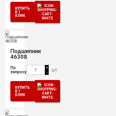
КУПИТЬ
В 1
КЛИК
Подшипник
46308
+
По
шт.
1
запросу
-
КУПИТЬ
В 1
КЛИК