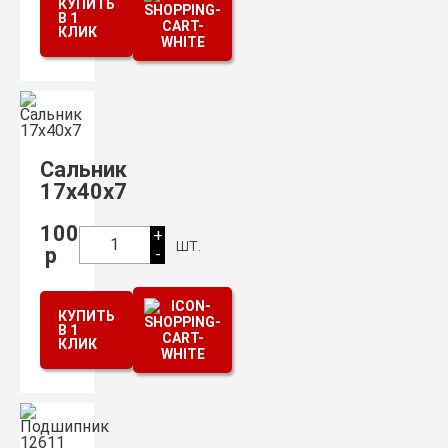
КУПИТЬ
В 1
КЛИК
Сальник
17х40х7
100
+
шт.
1
р
-
КУПИТЬ
В 1
КЛИК