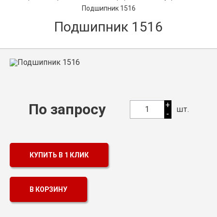
Подшипник 1516
Оптовикам
Подшипник 1516
Каталог продукции
Контакты
Подшипники в Самаре
Сальники
+
По запросу
1
шт.
-
Смазка
Цепи
КУПИТЬ В 1 КЛИК
В КОРЗИНУ