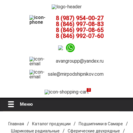
8 (987) 954-00-27
8 (846) 997-08-83
8 (846) 997-08-65
8 (846) 992-07-60
avangroupp@yandex.ru
sale@mirpodshipnikov.com
0
Меню
Главная
/
/
/
Главная
Каталог продукции
Подшипники в Самаре
/
/
Шариковые радиальные
Сферические двухрядные
О компании