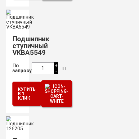
Подшипник
ступичный
VKBA5549
+
По
шт.
1
запросу
-
КУПИТЬ
В 1
КЛИК