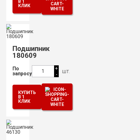
В 1
КЛИК
Подшипник
180609
+
По
шт.
1
запросу
-
КУПИТЬ
В 1
КЛИК