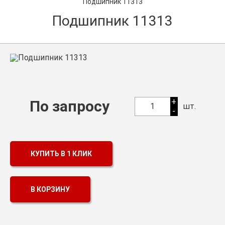
Подшипник 11313
Оптовикам
Подшипник 11313
Каталог продукции
Контакты
Подшипники в Самаре
Сальники
+
По запросу
1
шт.
-
Смазка
Цепи
КУПИТЬ В 1 КЛИК
В КОРЗИНУ