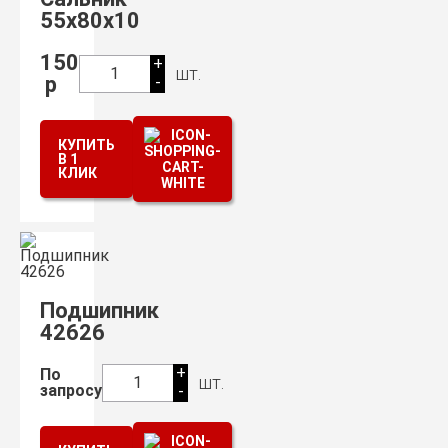
55х80х10
150
+
шт.
1
р
-
КУПИТЬ
В 1
КЛИК
Подшипник
42626
+
По
шт.
1
запросу
-