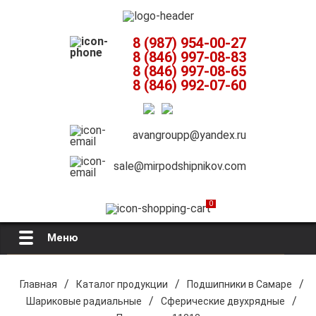
8 (987) 954-00-27
8 (846) 997-08-83
8 (846) 997-08-65
8 (846) 992-07-60
avangroupp@yandex.ru
sale@mirpodshipnikov.com
0
Меню
Главная
/
/
/
Главная
Каталог продукции
Подшипники в Самаре
/
/
Шариковые радиальные
Сферические двухрядные
О компании