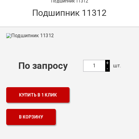
Подшипник 11312
Оптовикам
Подшипник 11312
Каталог продукции
Контакты
Подшипники в Самаре
Сальники
+
По запросу
1
шт.
-
Смазка
Цепи
КУПИТЬ В 1 КЛИК
В КОРЗИНУ