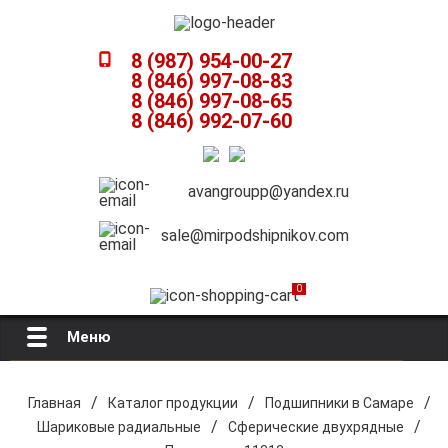
8 (987) 954-00-27
8 (846) 997-08-83
8 (846) 997-08-65
8 (846) 992-07-60
avangroupp@yandex.ru
sale@mirpodshipnikov.com
0
Меню
Главная
/
/
/
Главная
Каталог продукции
Подшипники в Самаре
/
/
Шариковые радиальные
Сферические двухрядные
О компании