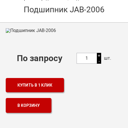
Подшипник JAB-2006
Оптовикам
Каталог продукции
Контакты
Подшипники в Самаре
Сальники
+
По запросу
1
шт.
-
Смазка
Цепи
КУПИТЬ В 1 КЛИК
В КОРЗИНУ