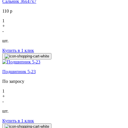
Сальник 36х47х7
110
р
1
+
-
шт.
Купить в 1 клик
Подшипник 5-23
По запросу
1
+
-
шт.
Купить в 1 клик