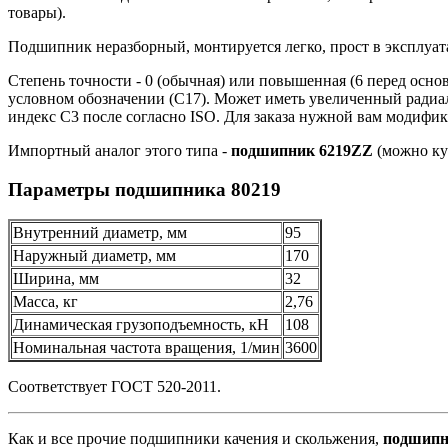
товары).
Подшипник неразборный, монтируется легко, прост в эксплуат
Степень точности - 0 (обычная) или повышенная (6 перед осно
условном обозначении (С17). Может иметь увеличенный радиал
индекс С3 после согласно ISO. Для заказа нужной вам модифик
Импортный аналог этого типа -
подшипник 6219ZZ
(можно куп
Параметры подшипника 80219
Внутренний диаметр, мм
95
Наружный диаметр, мм
170
Ширина, мм
32
Масса, кг
2,76
Динамическая грузоподъемность, кН
108
Номинальная частота вращения, 1/мин
3600
Соответствует ГОСТ 520-2011.
Как и все прочие подшипники качения и скольжения,
подшипни