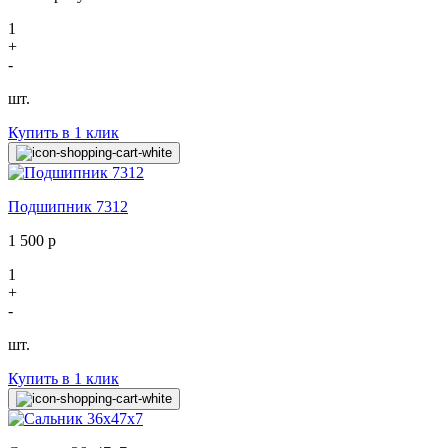
1
+
-
шт.
Купить в 1 клик
Подшипник 7312
1 500
р
1
+
-
шт.
Купить в 1 клик