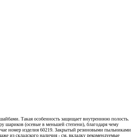
шайбами. Такая особенность защищает внутреннюю полость.
ру шариков (осевые в меньшей степени), благодаря чему
учае номер изделия 60219. Закрытый резиновыми пыльниками
же из складского наличия - см. вкладку рекомендуемые