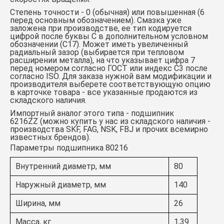
Степень точности - 0 (обычная) или повышенная (6
перед основным обозначением). Смазка уже
заложена при производстве, ее тип кодируется
цифрой после буквы С в дополнительном условном
обозначении (С17). Может иметь увеличенный
радиальный зазор (выбирается при тепловом
расширении металла), на что указывает цифра 7
перед номером согласно ГОСТ или индекс С3 после
согласно ISO. Для заказа нужной вам модификации и
производителя выберете соответствующую опцию
в карточке товара - все указанные продаются из
складского наличия.
Импортный аналог этого типа -
подшипник
6216ZZ
(можно купить у нас из складского наличия -
производства SKF, FAG, NSK, FBJ и прочих всемирно
известных брендов).
Параметры подшипника 80216
Внутренний диаметр, мм
80
Наружный диаметр, мм
140
Ширина, мм
26
Масса, кг
1,39