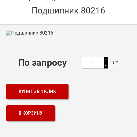
О компании
Подшипник 80216
Оптовикам
Каталог продукции
Контакты
Подшипники в Самаре
Сальники
+
По запросу
1
шт.
-
Смазка
Цепи
КУПИТЬ В 1 КЛИК
В КОРЗИНУ