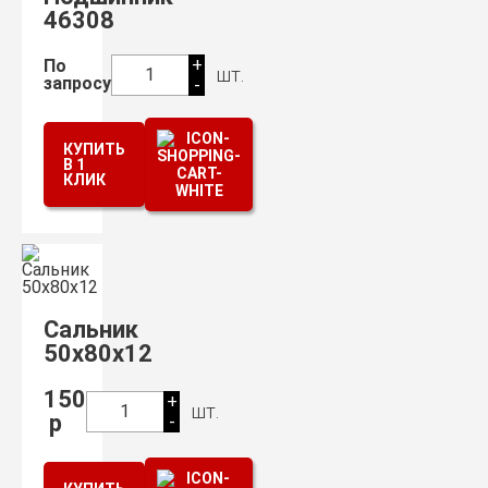
46308
+
По
шт.
1
запросу
-
КУПИТЬ
В 1
КЛИК
Сальник
50х80х12
150
+
шт.
1
р
-