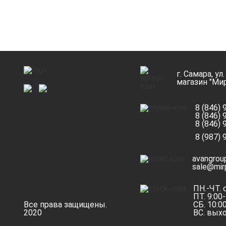
г. Самара, у
магазин "Ми
8 (846)
8 (846)
8 (846)
8 (987)
avangrou
sale@mir
ПН.-ЧТ. 
ПТ. 9:00
Все права защищены.
СБ. 10:0
2020
ВС. вых