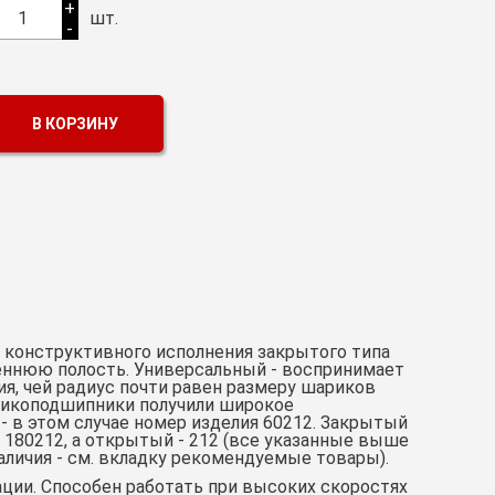
+
1
шт.
-
В КОРЗИНУ
конструктивного исполнения закрытого типа
еннюю полость. Универсальный - воспринимает
ия, чей радиус почти равен размеру шариков
арикоподшипники получили широкое
- в этом случае номер изделия 60212. Закрытый
80212, а открытый - 212 (все указанные выше
личия - см. вкладку рекомендуемые товары).
ации. Способен работать при высоких скоростях