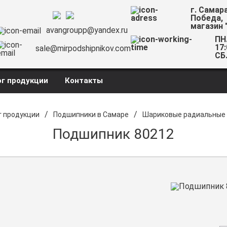
г. Самар
Победа,
магазин 
avangroupp@yandex.ru
ПН.
17:
sale@mirpodshipnikov.com
СБ.
г продукции
Контакты
/
/
г продукции
Подшипники в Самаре
Шариковые радиальные
Подшипник 80212