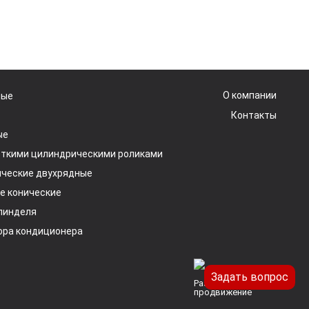
О компании
ные
Контакты
ые
откими цилиндрическими роликами
ические двухрядные
е конические
пинделя
ора кондиционера
Задать вопрос
Разработка и
продвижение