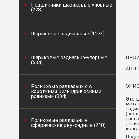
Подшипники шариковые упорные
(228)
Шариковые радиальные (1173)
Шариковые радиально-упорные
ПРОИ
(534)
АПП 
ОПИС
Роликовые радиальные с
короткими цилиндрическими
роликами (884)
Это 
мета
радиа
(осев
распр
Роликовые радиальные
рези
сферические двухрядные (210)
конст
Подши