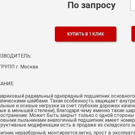
По запросу
КУПИТЬ В 1 КЛИК
ЗВОДИТЕЛЬ:
ГРУПП г. Москва
АНИЕ:
шариковый радиальный однорядный подшипник основного 
ллическими шайбами. Такая особенность защищает внутр
льные и осевые нагрузки за счет глубоких дорожек качен
ые в меньшей степени), благодаря чему именно такие ш
остранение. Может быть закрыт только с одной стороны 
новыми пыльниками аналогичный подшипник имеет номер 1
руктивные модификации есть в продаже из складского на
пник неразборный, монтируется легко, прост в эксплуат