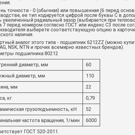
ения.
нь точности - 0 (обычная) или повышенная (6 перед осно
водстве, ее тип кодируется цифрой после буквы С в доп
 увеличенный радиальный зазор (выбирается при теплово
 7 перед номером согласно ГОСТ или индекс С3 после сог
изводителя выберете соответствующую опцию в карточке
ского наличия.
тный аналог этого типа -
подшипник 6212ZZ
(можно купит
FAG, NSK, NTN и прочих всемирно известных брендов).
метры подшипника 80212
тренний диаметр, мм
60
ужный диаметр, мм
110
ина, мм
22
а, кг
0,79
амическая грузоподъемность, кН
52
инальная частота вращения, 1/мин
6000
етствует ГОСТ 520-2011.