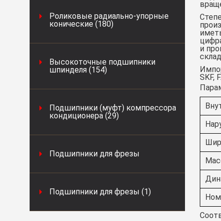
вращ
Роликовые радиально-упорные
Степе
конические (180)
произ
иметь
цифра
и про
склад
Высокоточные подшипники
Импор
шпинделя (154)
SKF, 
Пара
Вну
Подшипники (муфт) компрессора
кондиционера (29)
Нар
Шир
Подшипники для фрезы
Масс
Дин
Подшипники для фрезы (1)
Ном
Соотв