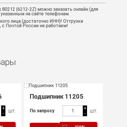
 80212 (6212-2Z)
можно заказать онлайн (для
 указанным на сайте телефонам.
ого лица (достаточно ИНН)! Отгрузки
с Почтой России не работаем!
вары
6
Подшипник 11205
Подш
+
+
шт.
шт.
По запросу
1
По зап
-
-