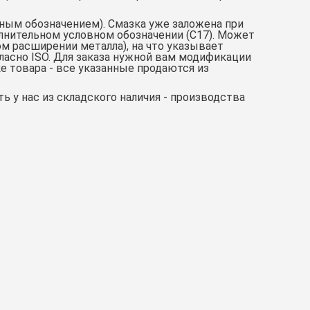
вным обозначением). Смазка уже заложена при
олнительном условном обозначении (С17). Может
м расширении металла), на что указывает
ласно ISO. Для заказа нужной вам модификации
 товара - все указанные продаются из
ь у нас из складского наличия - производства