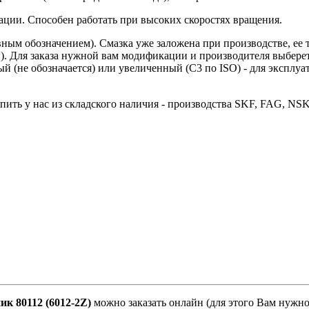
ации. Способен работать при высоких скоростях вращения.
вным обозначением). Смазка уже заложена при производстве, ее
. Для заказа нужной вам модификации и производителя выберет
ый (не обозначается) или увеличенный (C3 по ISO) - для эксплу
ить у нас из складского наличия - производства SKF, FAG, NS
к 80112 (6012-2Z)
можно заказать онлайн (для этого Вам нужн