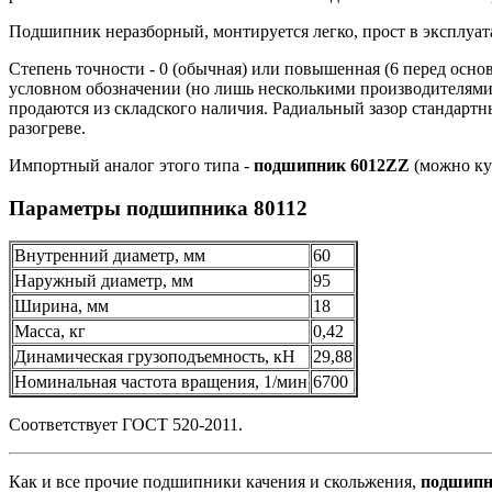
Подшипник неразборный, монтируется легко, прост в эксплуат
Степень точности - 0 (обычная) или повышенная (6 перед осно
условном обозначении (но лишь несколькими производителями)
продаются из складского наличия. Радиальный зазор стандартн
разогреве.
Импортный аналог этого типа -
подшипник 6012ZZ
(можно куп
Параметры подшипника 80112
Внутренний диаметр, мм
60
Наружный диаметр, мм
95
Ширина, мм
18
Масса, кг
0,42
Динамическая грузоподъемность, кН
29,88
Номинальная частота вращения, 1/мин
6700
Соответствует ГОСТ 520-2011.
Как и все прочие подшипники качения и скольжения,
подшипни