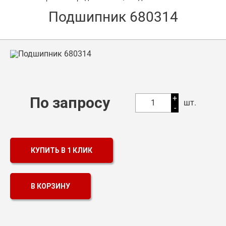
Подшипник 680314
Оптовикам
Каталог продукции
Контакты
Подшипники в Самаре
Сальники
+
По запросу
1
шт.
-
Смазка
Цепи
КУПИТЬ В 1 КЛИК
В КОРЗИНУ