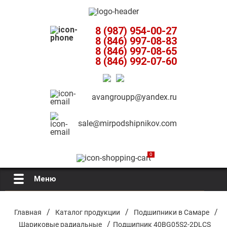
8 (987) 954-00-27
8 (846) 997-08-83
8 (846) 997-08-65
8 (846) 992-07-60
avangroupp@yandex.ru
sale@mirpodshipnikov.com
0
Меню
Главная
/
/
/
Главная
Каталог продукции
Подшипники в Самаре
/
Шариковые радиальные
Подшипник 40BG05S2-2DLCS
О компании