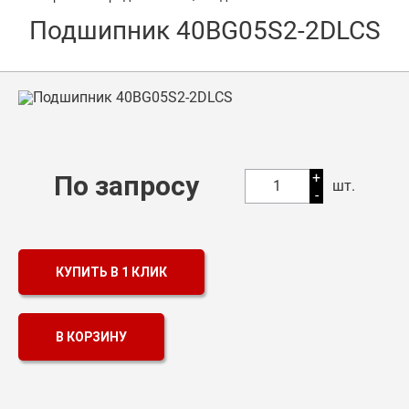
Подшипник 40BG05S2-2DLCS
Оптовикам
Каталог продукции
Контакты
Подшипники в Самаре
Сальники
+
По запросу
1
шт.
-
Смазка
Цепи
КУПИТЬ В 1 КЛИК
В КОРЗИНУ