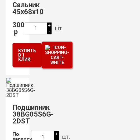
Сальник
45х68х10
300
+
шт.
1
р
-
КУПИТЬ
В 1
КЛИК
Подшипник
38BG05S6G-
2DST
+
По
шт.
1
запросу
-