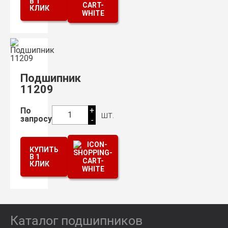
В 1
КЛИК
Подшипник
11209
+
По
шт.
1
запросу
-
КУПИТЬ
В 1
КЛИК
Каталог подшипников