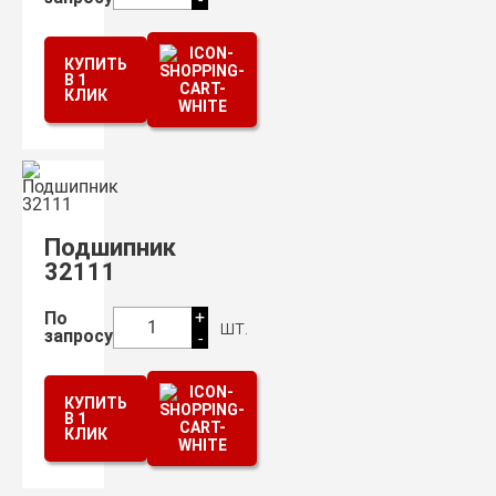
КУПИТЬ
В 1
КЛИК
Подшипник
32111
+
По
шт.
1
запросу
-
КУПИТЬ
В 1
КЛИК