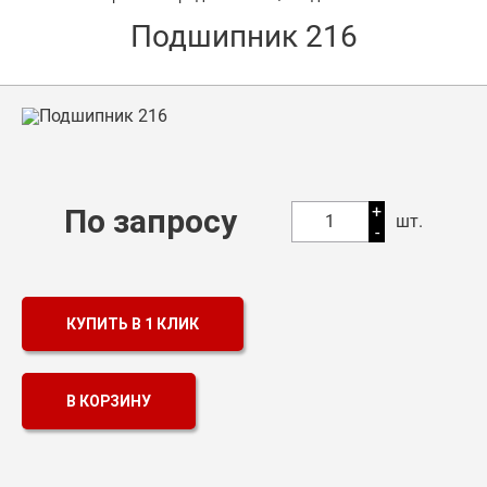
Подшипник 216
Оптовикам
Каталог продукции
Контакты
Подшипники в Самаре
Сальники
+
По запросу
1
шт.
-
Смазка
Цепи
КУПИТЬ В 1 КЛИК
В КОРЗИНУ