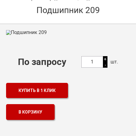
Подшипник 209
Оптовикам
Каталог продукции
Контакты
Подшипники в Самаре
Сальники
+
По запросу
1
шт.
-
Смазка
Цепи
КУПИТЬ В 1 КЛИК
В КОРЗИНУ