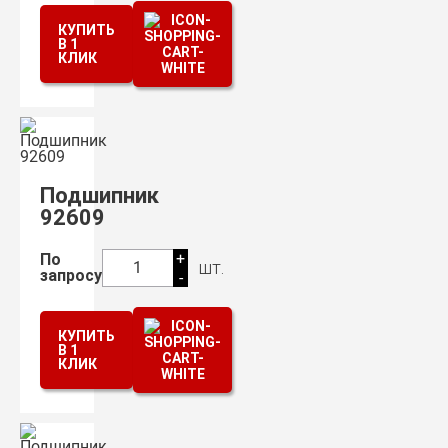
КУПИТЬ
В 1
КЛИК
Подшипник
92609
+
По
шт.
1
запросу
-
КУПИТЬ
В 1
КЛИК