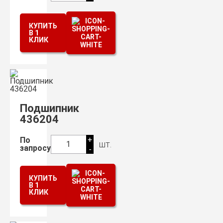
КУПИТЬ
В 1
КЛИК
Подшипник
436204
+
По
шт.
1
запросу
-
КУПИТЬ
В 1
КЛИК