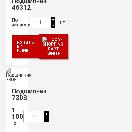
Подшипник
46312
+
По
шт.
1
запросу
-
КУПИТЬ
В 1
КЛИК
Подшипник
7308
1
+
100
шт.
1
-
р