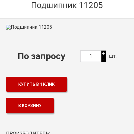
Подшипник 11205
Оптовикам
Каталог продукции
Контакты
Подшипники в Самаре
Сальники
+
По запросу
1
шт.
-
Смазка
Цепи
КУПИТЬ В 1 КЛИК
В КОРЗИНУ
ПРОИЗВОДИТЕЛЬ: