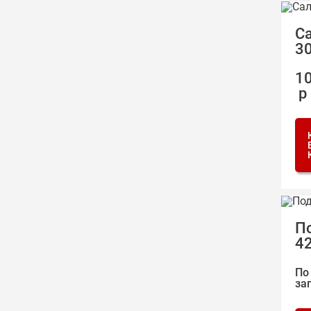
С
3
1
р
П
4
По
за