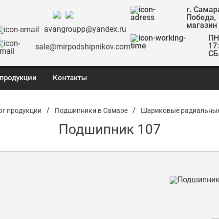
г. Самар
Победа,
магазин
avangroupp@yandex.ru
ПН.
17
sale@mirpodshipnikov.com
СБ
 продукции
Контакты
/
/
ог продукции
Подшипники в Самаре
Шариковые радиальны
Подшипник 107