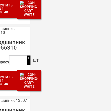
КУПИТЬ
В 1
КЛИК
одшипник
056310
+
шт.
1
просу
-
КУПИТЬ
В 1
КЛИК
одшипник