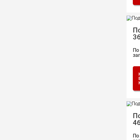
П
3
По
за
П
4
По