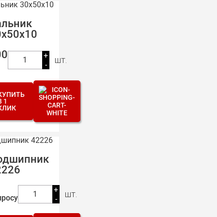
альник
0х50х10
00
+
шт.
1
-
КУПИТЬ
В 1
КЛИК
одшипник
2226
+
шт.
1
просу
-