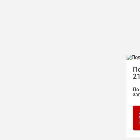
П
2
По
за