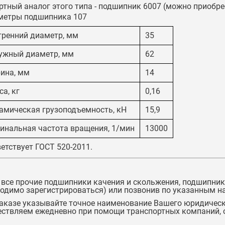
тный аналог этого типа -
подшипник 6007
(можно приобрес
метры подшипника 107
тренний диаметр, мм
35
ужный диаметр, мм
62
ина, мм
14
а, кг
0,16
амическая грузоподъемность, кН
15,9
инальная частота вращения, 1/мин
13000
етствует ГОСТ 520-2011.
 все прочие подшипники качения и скольжения,
подшипник
одимо зарегистрироваться) или позвонив по указанным на
аказе указывайте точное наименование Вашего юридическ
ствляем ежедневно при помощи транспортных компаний, с