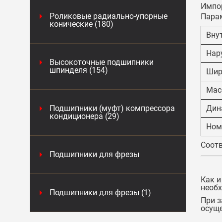
Импор
Роликовые радиально-упорные
Пара
конические (180)
Вну
Нар
Высокоточные подшипники
шпинделя (154)
Шир
Масс
Подшипники (муфт) компрессора
Дин
кондиционера (29)
Ном
Соотв
Подшипники для фрезы
Как и
необх
Подшипники для фрезы (1)
При з
осуще