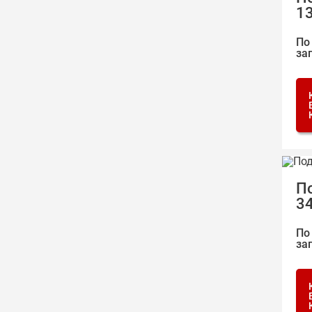
1
По
за
П
3
По
за