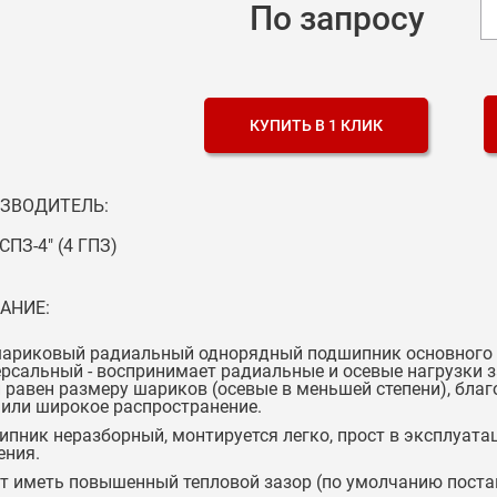
По запросу
КУПИТЬ В 1 КЛИК
ЗВОДИТЕЛЬ:
СПЗ-4" (4 ГПЗ)
АНИЕ:
ариковый радиальный однорядный подшипник основного к
рсальный - воспринимает радиальные и осевые нагрузки за
 равен размеру шариков (осевые в меньшей степени), бл
или широкое распространение.
пник неразборный, монтируется легко, прост в эксплуата
ения.
 иметь повышенный тепловой зазор (по умолчанию поставля