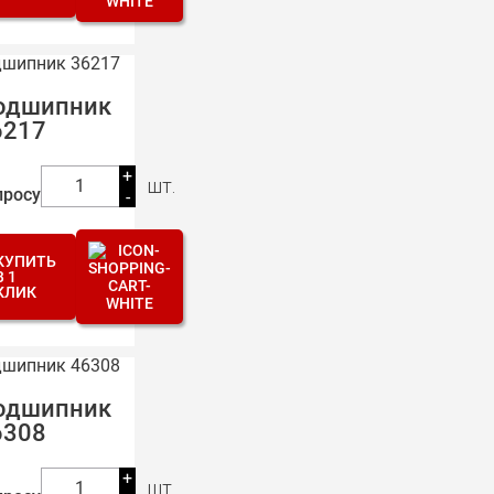
одшипник
6217
+
шт.
1
просу
-
КУПИТЬ
В 1
КЛИК
одшипник
6308
+
шт.
1