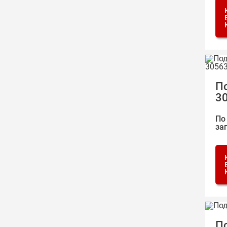
П
3
По
за
П