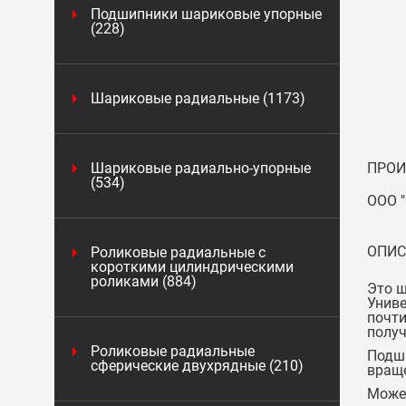
Подшипники шариковые упорные
(228)
Шариковые радиальные (1173)
Шариковые радиально-упорные
ПРОИ
(534)
ООО "
ОПИС
Роликовые радиальные с
короткими цилиндрическими
роликами (884)
Это ш
Униве
почти
получ
Роликовые радиальные
Подши
сферические двухрядные (210)
вращ
Может