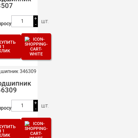
3507
+
шт.
1
просу
-
КУПИТЬ
В 1
КЛИК
одшипник
46309
+
шт.
1
просу
-
КУПИТЬ
В 1
КЛИК