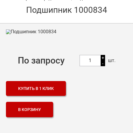
Подшипник 1000834
Оптовикам
Каталог продукции
Контакты
Подшипники в Самаре
Сальники
+
По запросу
1
шт.
-
Смазка
Цепи
КУПИТЬ В 1 КЛИК
В КОРЗИНУ