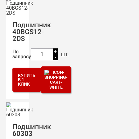
Подшипник
40BGS12-
2DS
+
По
шт.
1
запросу
-
КУПИТЬ
В 1
КЛИК
Подшипник
60303