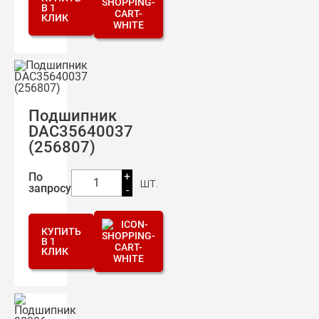
В 1
КЛИК
Подшипник
DAC35640037
(256807)
+
По
шт.
1
запросу
-
КУПИТЬ
В 1
КЛИК