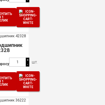
-
КУПИТЬ
В 1
КЛИК
одшипник
2328
+
шт.
1
просу
-
КУПИТЬ
В 1
КЛИК