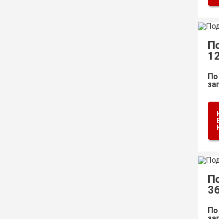
П
1
По
за
П
3
По
за