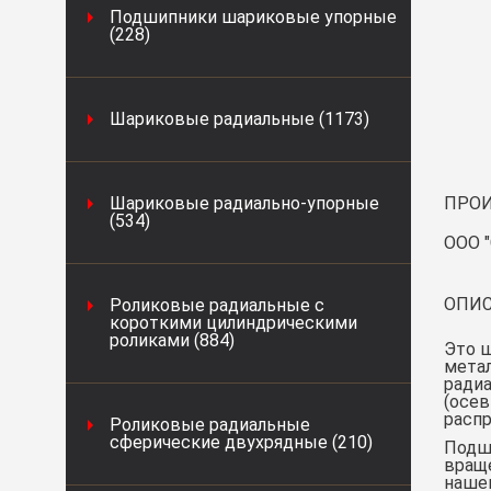
Подшипники шариковые упорные
(228)
Шариковые радиальные (1173)
Шариковые радиально-упорные
ПРОИ
(534)
ООО "
ОПИС
Роликовые радиальные с
короткими цилиндрическими
роликами (884)
Это 
мета
радиа
(осев
распр
Роликовые радиальные
сферические двухрядные (210)
Подши
враще
нашем