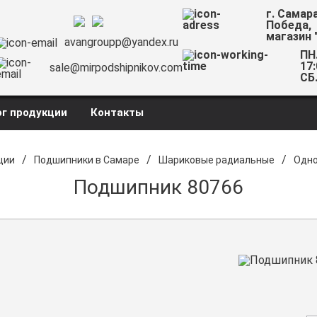
г. Самар
Победа,
магазин 
avangroupp@yandex.ru
ПН.
17:
sale@mirpodshipnikov.com
СБ.
г продукции
Контакты
/
/
/
ции
Подшипники в Самаре
Шариковые радиальные
Одн
Подшипник 80766