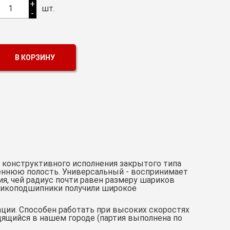
+
1
шт.
-
В КОРЗИНУ
конструктивного исполнения закрытого типа
еннюю полость. Универсальный - воспринимает
ия, чей радиус почти равен размеру шариков
арикоподшипники получили широкое
ации. Способен работать при высоких скоростях
дящийся в нашем городе (партия выполнена по