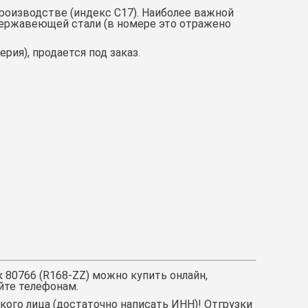
производстве (индекс С17). Наиболее важной
 нержавеющей стали (в номере это отражено
рия), продается под заказ.
 80766 (
R168-ZZ
)
можно купить онлайн,
йте телефонам.
ого лица (достаточно написать ИНН)! Отгрузки