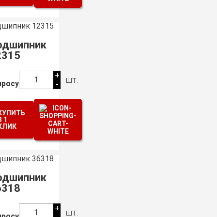
одшипник
2315
+
шт.
1
просу
-
КУПИТЬ
В 1
КЛИК
одшипник
6318
+
шт.
1
просу