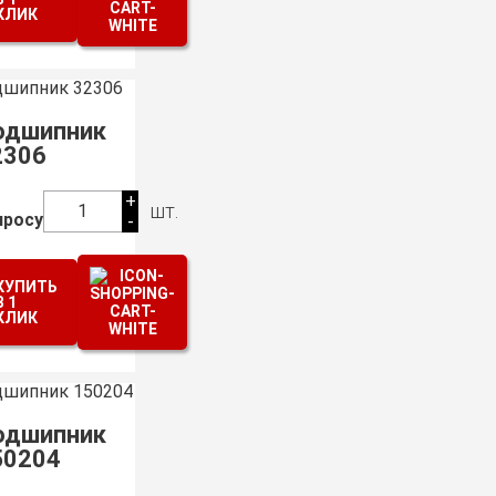
КЛИК
одшипник
2306
+
шт.
1
просу
-
КУПИТЬ
В 1
КЛИК
одшипник
50204