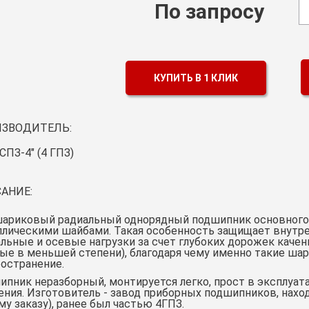
По запросу
КУПИТЬ В 1 КЛИК
ЗВОДИТЕЛЬ:
СПЗ-4" (4 ГПЗ)
АНИЕ:
шариковый радиальный однорядный подшипник основного 
ллическими шайбами. Такая особенность защищает внутр
льные и осевые нагрузки за счет глубоких дорожек качен
ые в меньшей степени), благодаря чему именно такие ш
остранение.
пник неразборный, монтируется легко, прост в эксплуат
ния. Изготовитель - завод приборных подшипников, нахо
у заказу), ранее был частью 4ГПЗ.