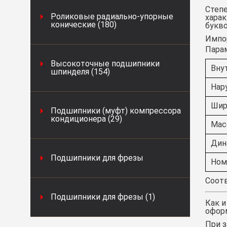
Степе
Роликовые радиально-упорные
харак
конические (180)
букво
Импор
Пара
Высокоточные подшипники
Вну
шпинделя (154)
Нар
Шир
Подшипники (муфт) компрессора
кондиционера (29)
Масс
Дин
Подшипники для фрезы
Ном
Соотв
Подшипники для фрезы (1)
Как и
оформ
При з