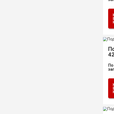
П
4
По
за