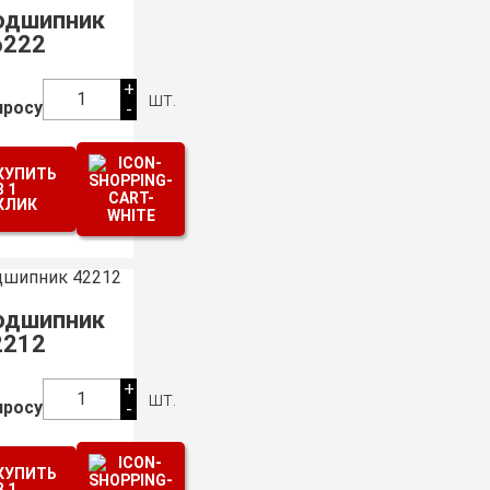
одшипник
6222
+
шт.
1
просу
-
КУПИТЬ
В 1
КЛИК
одшипник
2212
+
шт.
1
просу
-
КУПИТЬ
В 1