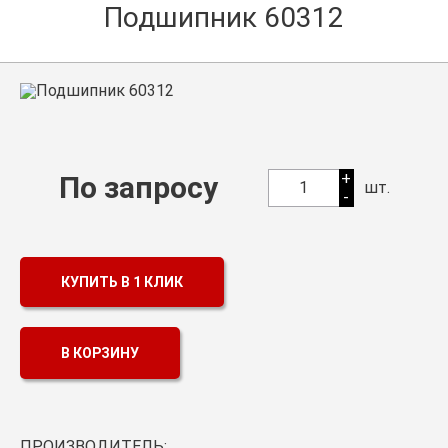
Подшипник 60312
Оптовикам
Каталог продукции
Контакты
Подшипники в Самаре
Сальники
+
По запросу
1
шт.
-
Смазка
Цепи
КУПИТЬ В 1 КЛИК
В КОРЗИНУ
ПРОИЗВОДИТЕЛЬ: