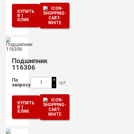
КУПИТЬ
В 1
КЛИК
Подшипник
116306
+
По
шт.
1
запросу
-
КУПИТЬ
В 1
КЛИК