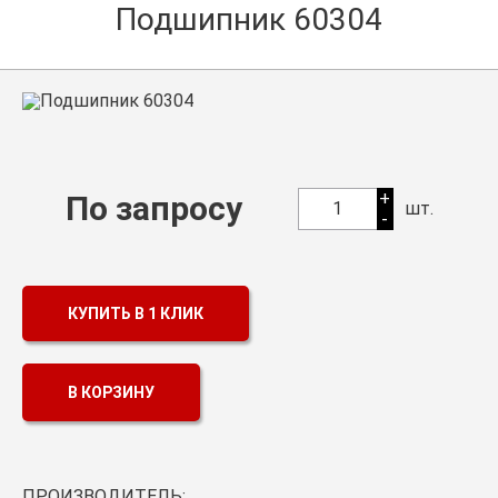
Подшипник 60304
Оптовикам
Каталог продукции
Контакты
Подшипники в Самаре
Сальники
+
По запросу
1
шт.
-
Смазка
Цепи
КУПИТЬ В 1 КЛИК
В КОРЗИНУ
ПРОИЗВОДИТЕЛЬ: