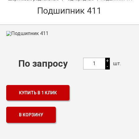
О компании
Подшипник 411
Оптовикам
Каталог продукции
Контакты
Подшипники в Самаре
Сальники
+
По запросу
1
шт.
-
Смазка
Цепи
КУПИТЬ В 1 КЛИК
В КОРЗИНУ