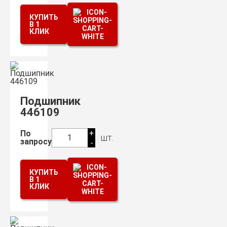
КУПИТЬ
В 1
КЛИК
Подшипник
446109
+
По
шт.
1
запросу
-
КУПИТЬ
В 1
КЛИК