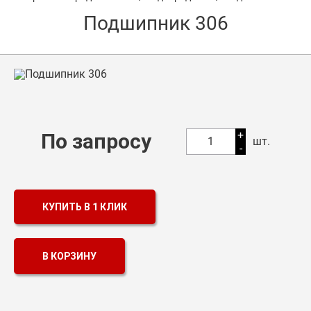
Подшипник 306
Оптовикам
Каталог продукции
Контакты
Подшипники в Самаре
Сальники
+
По запросу
1
шт.
-
Смазка
Цепи
КУПИТЬ В 1 КЛИК
В КОРЗИНУ