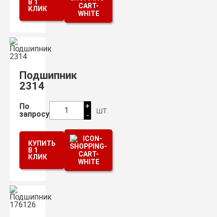
В 1
КЛИК
Подшипник
2314
+
По
шт.
1
запросу
-
КУПИТЬ
В 1
КЛИК