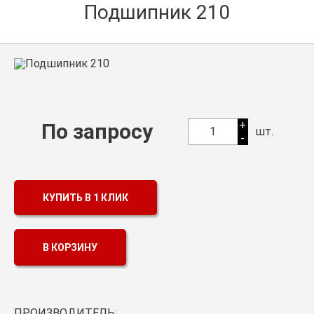
Подшипник 210
Оптовикам
Каталог продукции
Контакты
Подшипники в Самаре
Сальники
+
По запросу
1
шт.
-
Смазка
Цепи
КУПИТЬ В 1 КЛИК
В КОРЗИНУ
ПРОИЗВОДИТЕЛЬ: