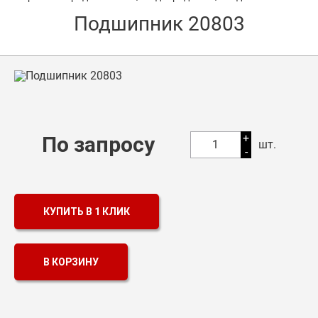
Подшипник 20803
Оптовикам
Каталог продукции
Контакты
Подшипники в Самаре
Сальники
+
По запросу
1
шт.
-
Смазка
Цепи
КУПИТЬ В 1 КЛИК
В КОРЗИНУ