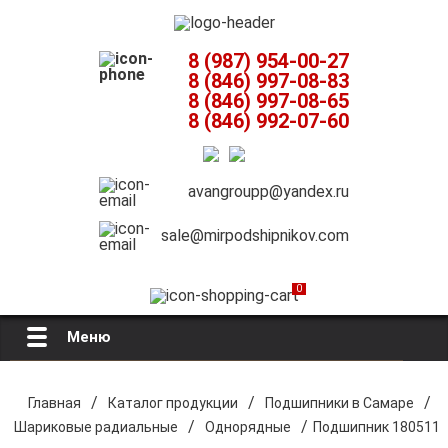
8 (987) 954-00-27
8 (846) 997-08-83
8 (846) 997-08-65
8 (846) 992-07-60
avangroupp@yandex.ru
sale@mirpodshipnikov.com
0
Меню
Главная
/
/
/
Главная
Каталог продукции
Подшипники в Самаре
/
/
Шариковые радиальные
Однорядные
Подшипник 180511
О компании