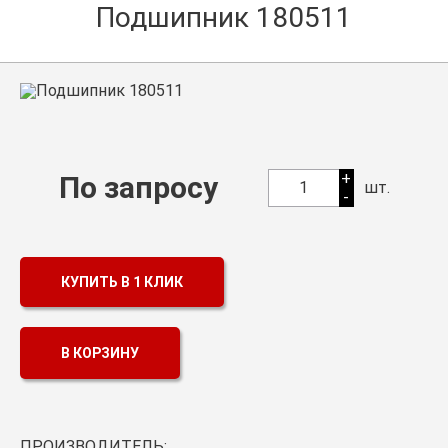
Подшипник 180511
Оптовикам
Каталог продукции
Контакты
Подшипники в Самаре
Сальники
+
По запросу
1
шт.
-
Смазка
Цепи
КУПИТЬ В 1 КЛИК
В КОРЗИНУ
ПРОИЗВОДИТЕЛЬ: