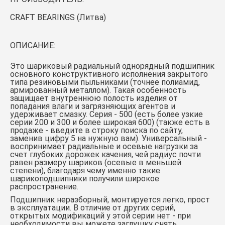
CRAFT BEARINGS (Литва)
ОПИСАНИЕ:
Это шариковый радиальный однорядный подшипник
основного конструктивного исполнения закрытого
типа резиновыми пыльниками (точнее полиамид,
армированный металлом). Такая особенность
защищает внутреннюю полость изделия от
попадания влаги и загрязняющих агентов и
удерживает смазку. Серия - 500 (есть более узкие
серии 200 и 300 и более широкая 600) (также есть в
продаже - введите в строку поиска по сайту,
заменив цифру 5 на нужную вам). Универсальный -
воспринимает радиальные и осевые нагрузки за
счет глубоких дорожек качения, чей радиус почти
равен размеру шариков (осевые в меньшей
степени), благодаря чему именно такие
шарикоподшипники получили широкое
распространение.
Подшипник неразборный, монтируется легко, прост
в эксплуатации. В отличие от других серий,
открытых модификаций у этой серии нет - при
необходимости вы можете заглушку снять.