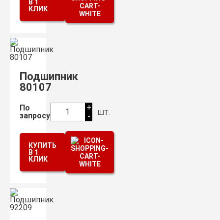
В 1
КЛИК
Подшипник
80107
+
По
шт.
1
запросу
-
КУПИТЬ
В 1
КЛИК