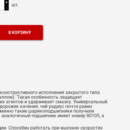
+
шт.
-
В КОРЗИНУ
онструктивного исполнения закрытого типа
ллом). Такая особенность защищает
их агентов и удерживает смазку. Универсальный
 дорожек качения, чей радиус почти равен
 именно такие шарикоподшипники получили
аналогичный подшипник имеет номер 80105, а
ции. Способен работать при высоких скоростях