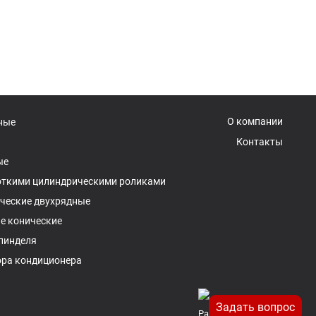
О компании
ные
Контакты
ые
откими цилиндрическими роликами
ческие двухрядные
е конические
пинделя
ора кондиционера
Задать вопрос
Разработка и