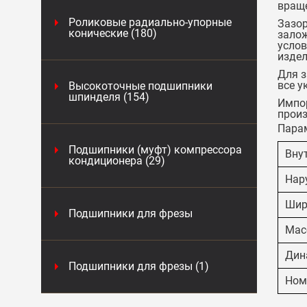
вращ
Роликовые радиально-упорные
Зазор
конические (180)
залож
услов
издел
Для з
все у
Высокоточные подшипники
шпинделя (154)
Импор
произ
Пара
Подшипники (муфт) компрессора
Вну
кондиционера (29)
Нар
Шир
Подшипники для фрезы
Масс
Дин
Подшипники для фрезы (1)
Ном