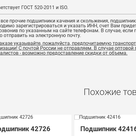
етствует ГОСТ 520-2011 и ISO.
 все прочие подшипники качения и скольжения,
подшипник
одимо зарегистрироваться и указать ИНН, счет Вам придет
озвонив по указанным на сайте телефонам. В случае, если
 отправить на электронную почту.
аказе указывайте, пожалуйста, предпочитаемую транспор
низации!
С почтой России не отправляем. В случае оптовой
алистов - возможно предоставление скидки от объема.
Похожие то
одшипник 42726
Подшипник 4241