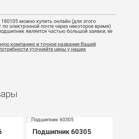
 180105
можно купить онлайн (для этого
 по электронной почте через некоторое время)
 подшипник является частью большой заявки, ее
тную компанию и точное название Вашей
 потребности уточняйте цены у наших
вары
6
Подшипник 60305
Подш