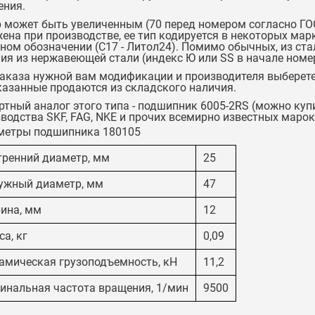
ения.
 может быть увеличенным (70 перед номером согласно ГОС
ена при производстве, ее тип кодируется в некоторых ма
ном обозначении (С17 - Литол24). Помимо обычных, из ста
ия из нержавеющей стали (индекс Ю или SS в начале номер
аказа нужной вам модификации и производителя выберете
казанные продаются из складского наличия.
тный аналог этого типа -
подшипник 6005-2RS
(можно купи
водства SKF, FAG, NKE и прочих всемирно известных марок
метры подшипника 180105
тренний диаметр, мм
25
ужный диаметр, мм
47
ина, мм
12
а, кг
0,09
амическая грузоподъемность, кН
11,2
инальная частота вращения, 1/мин
9500