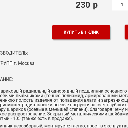
230
р
1
КУПИТЬ В 1 КЛИК
ЗВОДИТЕЛЬ:
ГРУПП г. Москва
АНИЕ:
шариковый радиальный однорядный подшипник основного к
овыми пыльниками (точнее полиамид, армированный мета
еннюю полость изделия от попадания влаги и загрязняющ
принимает радиальные и осевые нагрузки за счет глубоких
ру шариков (осевые в меньшей степени), благодаря чему
ое распространение. Закрытый металлическими шайбами 
тый - 105 (также есть в продаже).
пник неразборный, монтируется легко, прост в эксплуата