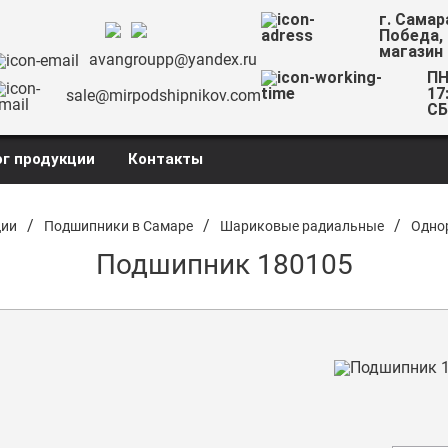
г. Самар
Победа,
магазин
avangroupp@yandex.ru
ПН
17
sale@mirpodshipnikov.com
СБ
г продукции
Контакты
/
/
/
ции
Подшипники в Самаре
Шариковые радиальные
Одно
Подшипник 180105