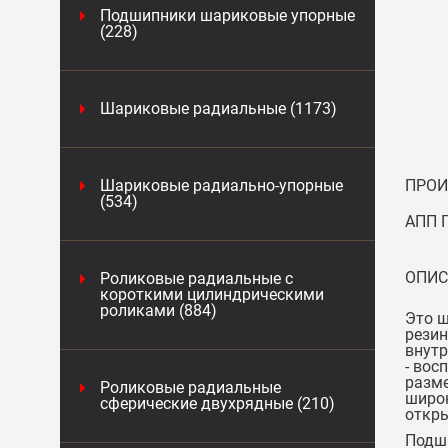
Подшипники шариковые упорные
(228)
Шариковые радиальные (1173)
Шариковые радиально-упорные
ПРОИ
(534)
АПП 
ОПИС
Роликовые радиальные с
короткими цилиндрическими
роликами (884)
Это 
резин
внутр
- вос
разме
Роликовые радиальные
широк
сферические двухрядные (210)
откры
Подши