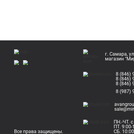
г. Самара, у
магазин "Ми
8 (846) 
8 (846) 
8 (846) 
8 (987) 
avangro
sale@mir
ПН.-ЧТ. с
ПТ. 9:00-
Все права защищены.
СБ. 10:00