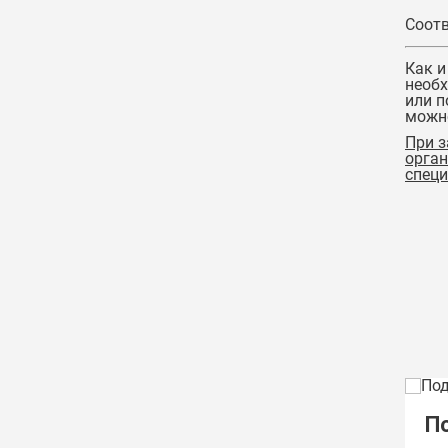
Соотв
Как и
необх
или п
можно
При з
орга
специ
76322
Подшипник 32244
П