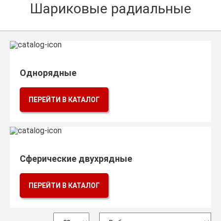
Шариковые радиальные
Оптовикам
Каталог продукции
Контакты
Подшипники в Самаре
Однорядные
Сальники
ПЕРЕЙТИ В КАТАЛОГ
Смазка
Цепи
Сферические двухрядные
ПЕРЕЙТИ В КАТАЛОГ