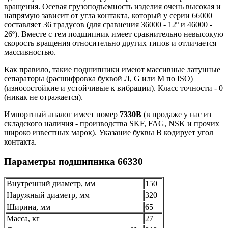
вращения. Осевая грузоподъемность изделия очень высокая и
напрямую зависит от угла контакта, который у серии 66000
составляет 36 градусов (для сравнения 36000 - 12º и 46000 -
26º). Вместе с тем подшипник имеет сравнительно невысокую
скорость вращения относительно других типов и отличается
массивностью.
Как правило, такие подшипники имеют массивные латунные
сепараторы (расшифровка буквой Л, G или M по ISO)
(износостойкие и устойчивые к вибрации). Класс точности - 0
(никак не отражается).
Импортный аналог имеет номер
7330B
(в продаже у нас из
складского наличия - производства SKF, FAG, NSK и прочих
широко известных марок). Указание буквы B кодирует угол
контакта.
Параметры подшипника 66330
Внутренний диаметр, мм
150
Наружный диаметр, мм
320
Ширина, мм
65
Масса, кг
27