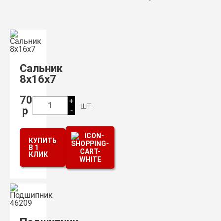
Сальник
8х16х7
70
+
шт.
1
р
-
КУПИТЬ
В 1
КЛИК