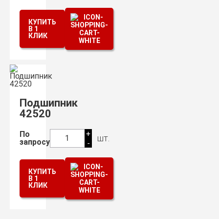
КУПИТЬ
В 1
КЛИК
Подшипник
42520
+
По
шт.
1
запросу
-
КУПИТЬ
В 1
КЛИК