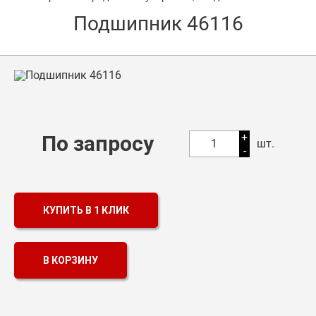
Подшипник 46116
Оптовикам
Каталог продукции
Контакты
Подшипники в Самаре
Сальники
+
По запросу
1
шт.
-
Смазка
Цепи
КУПИТЬ В 1 КЛИК
В КОРЗИНУ