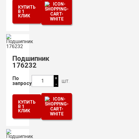
КУПИТЬ
В 1
КЛИК
Подшипник
176232
+
По
шт.
1
запросу
-
КУПИТЬ
В 1
КЛИК