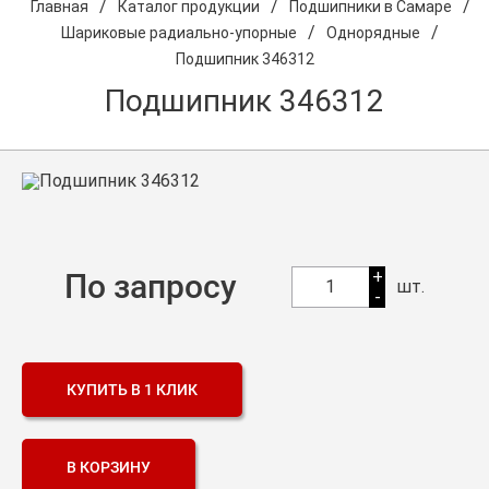
/
/
/
Главная
Каталог продукции
Подшипники в Самаре
/
/
Шариковые радиально-упорные
Однорядные
О компании
Подшипник 346312
Оптовикам
Подшипник 346312
Каталог продукции
Контакты
Подшипники в Самаре
Сальники
+
По запросу
1
шт.
-
Смазка
Цепи
КУПИТЬ В 1 КЛИК
В КОРЗИНУ