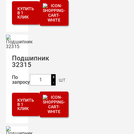
КУПИТЬ
В 1
КЛИК
Подшипник
32315
+
По
шт.
1
запросу
-
КУПИТЬ
В 1
КЛИК