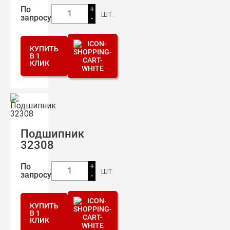
+
По
шт.
1
запросу
-
КУПИТЬ
В 1
КЛИК
Подшипник
32308
+
По
шт.
1
запросу
-
КУПИТЬ
В 1
КЛИК