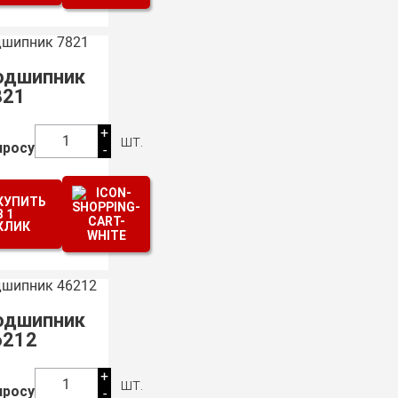
одшипник
821
+
шт.
1
просу
-
КУПИТЬ
В 1
КЛИК
одшипник
6212
+
шт.
1
просу
-