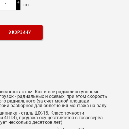
+
1
шт.
-
В КОРЗИНУ
ым контактом. Как и все радиально-упорные
узок - радиальных и осевых, при этом скорость
ого радиального (за счет малой площади
серии разборное для облегчения монтажа на валу.
шипника - сталь ШХ-15. Класс точности
ли 4ГПЗ), продажа осуществляется с госрезерва
ует несколько десятков лет).