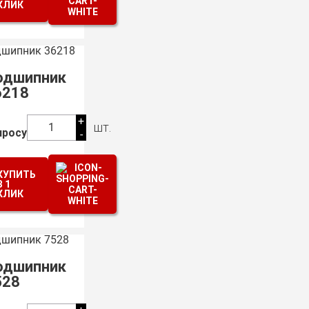
КЛИК
одшипник
6218
+
шт.
1
просу
-
КУПИТЬ
В 1
КЛИК
одшипник
528