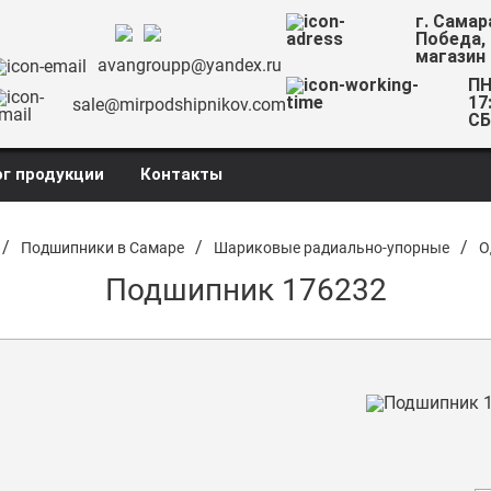
г. Самар
Победа,
магазин
avangroupp@yandex.ru
ПН
17
sale@mirpodshipnikov.com
СБ
г продукции
Контакты
/
/
/
Подшипники в Самаре
Шариковые радиально-упорные
О
Подшипник 176232