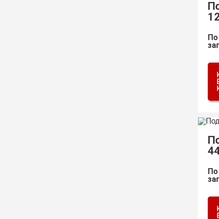
П
1
По
за
П
4
По
за