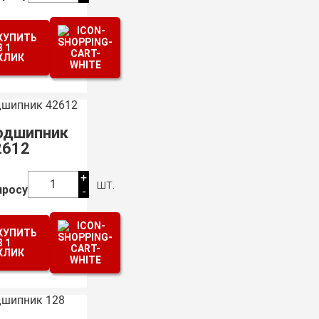
КУПИТЬ
В 1
КЛИК
одшипник
2612
+
шт.
1
просу
-
КУПИТЬ
В 1
КЛИК