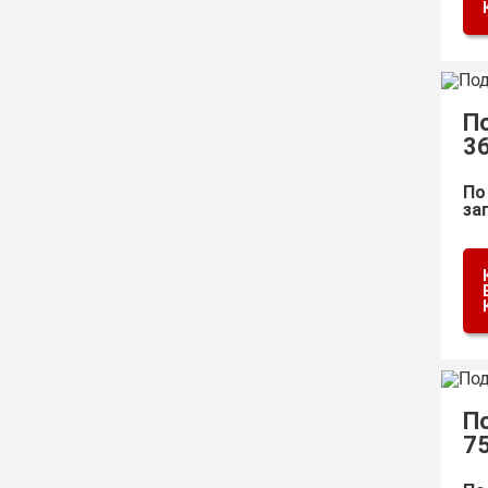
П
3
По
за
П
7