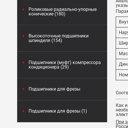
Анало
указы
Роликовые радиально-упорные
Пара
конические (180)
Вну
Нар
Высокоточные подшипники
шпинделя (154)
Шир
Масс
Подшипники (муфт) компрессора
Дин
кондиционера (29)
Ном
Подшипники для фрезы
Соотв
Как и
необх
Подшипники для фрезы (1)
элект
При з
Росси