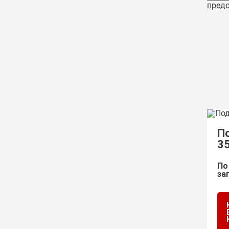
предо
П
3
По
за