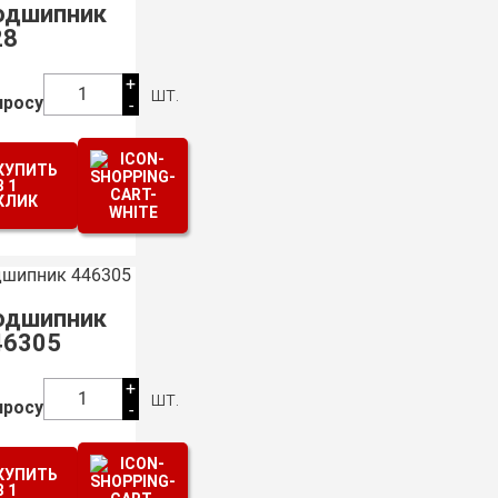
одшипник
28
+
шт.
1
просу
-
КУПИТЬ
В 1
КЛИК
одшипник
46305
+
шт.
1
просу
-
КУПИТЬ
В 1