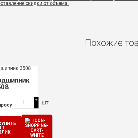
ставление скидки от объема.
Похожие то
одшипник
508
+
шт.
1
просу
-
КУПИТЬ
В 1
КЛИК