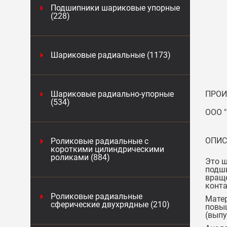
Подшипники шариковые упорные
(228)
Шариковые радиальные (1173)
Шариковые радиально-упорные
ПРОИ
(534)
ООО "
ОПИС
Роликовые радиальные с
короткими цилиндрическими
роликами (884)
Это ш
подши
враще
конта
Роликовые радиальные
Матер
сферические двухрядные (210)
повыш
(выпу