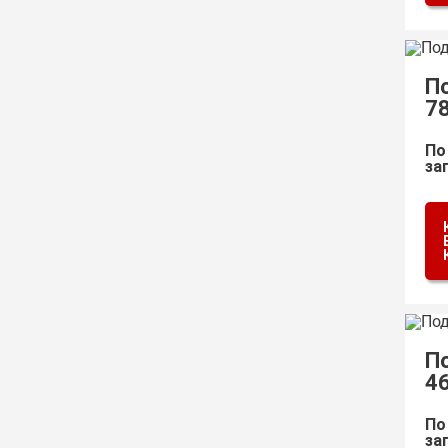
П
7
По
за
П
4
По
за