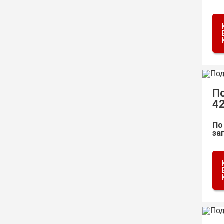
П
4
По
за