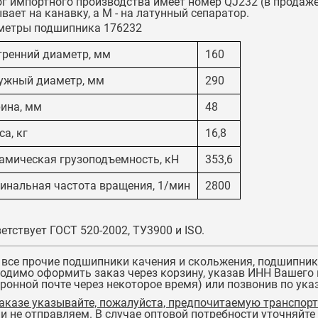
г импортного производства имеет номер
QJ232
(в продаже
вает на канавку, а M - на латунный сепаратор.
метры подшипника 176232
тренний диаметр, мм
160
ужный диаметр, мм
290
ина, мм
48
а, кг
16,8
амическая грузоподъемность, кН
353,6
инальная частота вращения, 1/мин
2800
етствует ГОСТ 520-2002, ТУ3900 и ISO.
 все прочие подшипники качения и скольжения,
подшипник
одимо оформить заказ через корзину, указав ИНН Вашего 
ронной почте через некоторое время) или позвонив по ук
аказе указывайте, пожалуйста, предпочитаемую транспорт
и не отправляем. В случае оптовой потребности уточняйте