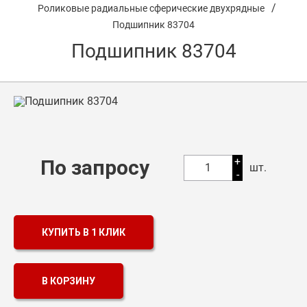
/
Роликовые радиальные сферические двухрядные
О компании
Подшипник 83704
Оптовикам
Подшипник 83704
Каталог продукции
Контакты
Подшипники в Самаре
Сальники
+
По запросу
1
шт.
-
Смазка
Цепи
КУПИТЬ В 1 КЛИК
В КОРЗИНУ