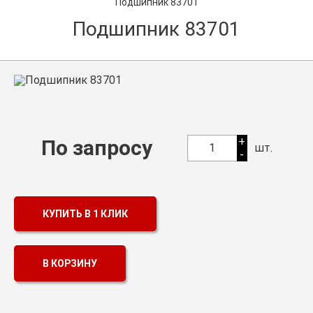
Подшипник 83701
Оптовикам
Подшипник 83701
Каталог продукции
Контакты
Подшипники в Самаре
Сальники
+
По запросу
1
шт.
-
Смазка
Цепи
КУПИТЬ В 1 КЛИК
В КОРЗИНУ