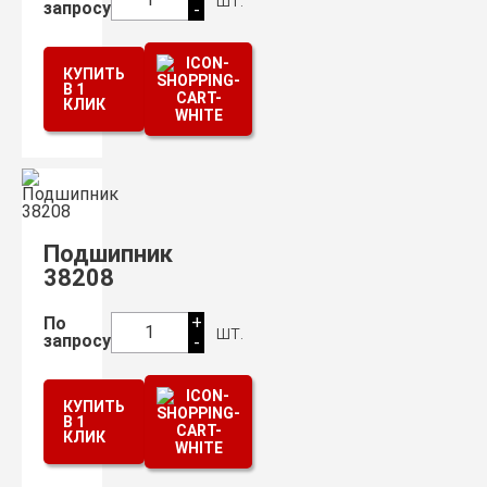
запросу
-
КУПИТЬ
В 1
КЛИК
Подшипник
38208
+
По
шт.
1
запросу
-
КУПИТЬ
В 1
КЛИК