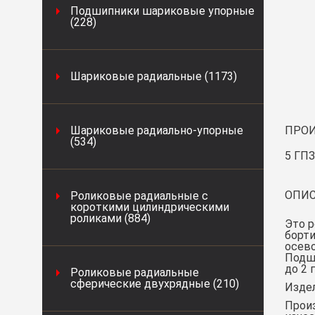
Подшипники шариковые упорные
(228)
Шариковые радиальные (1173)
Шариковые радиально-упорные
ПРОИ
(534)
5 ГПЗ
ОПИС
Роликовые радиальные с
короткими цилиндрическими
роликами (884)
Это 
борти
осево
Подш
до 2 
Роликовые радиальные
сферические двухрядные (210)
Издел
Произ