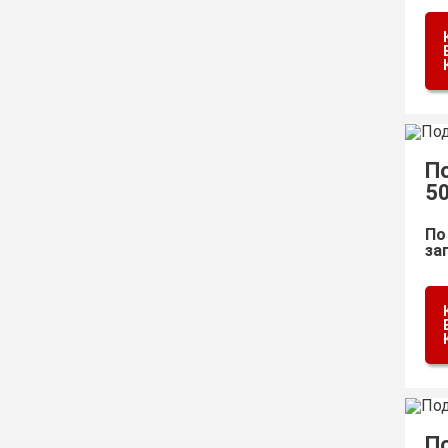
П
5
По
за
П