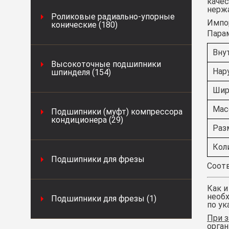
качес
нержа
Роликовые радиально-упорные
Импор
конические (180)
Пара
Вну
Высокоточные подшипники
Нар
шпинделя (154)
Шир
Масс
Подшипники (муфт) компрессора
кондиционера (29)
Раз
Кол
Подшипники для фрезы
Соотв
Как и
необх
Подшипники для фрезы (1)
по ук
При з
орган