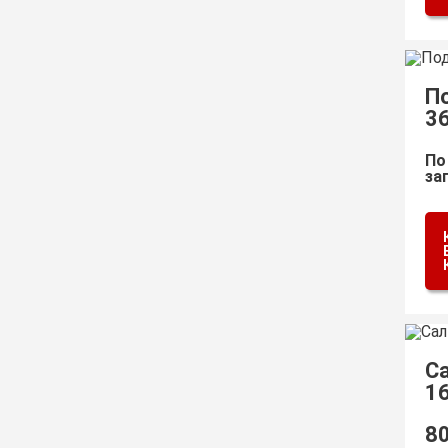
П
3
По
за
С
1
8