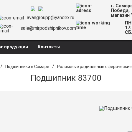
г. Самар
Победа,
магазин 
avangroupp@yandex.ru
ПН.
17:
sale@mirpodshipnikov.com
СБ.
г продукции
Контакты
/
/
Подшипники в Самаре
Роликовые радиальные сферические
Подшипник 83700