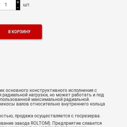
+
1
шт.
-
В КОРЗИНУ
к основного конструктивного исполнения с
 радиальной нагрузки, но может работать и под
использованной максимальной радиальной.
екосы валов относительно внутреннего кольца
остью, продажа осуществляется с госрезерва.
азвание завода ROLTOM). Предприятие славится