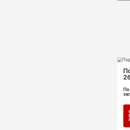
П
2
По
за