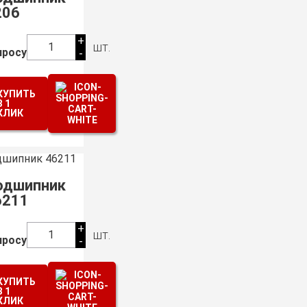
206
+
шт.
1
просу
-
КУПИТЬ
В 1
КЛИК
одшипник
6211
+
шт.
1
просу
-
КУПИТЬ
В 1
КЛИК