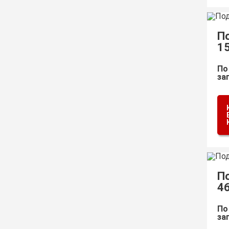
П
1
По
за
П
4
По
за