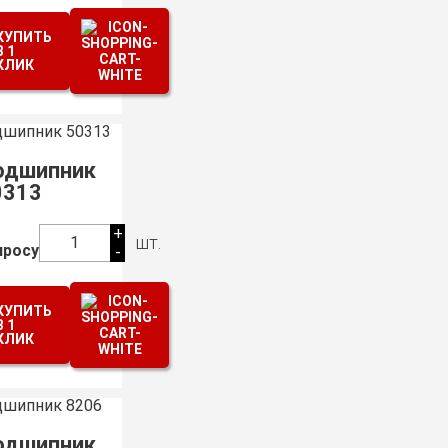
КУПИТЬ
В 1
КЛИК
одшипник
0313
+
шт.
1
просу
-
КУПИТЬ
В 1
КЛИК
одшипник