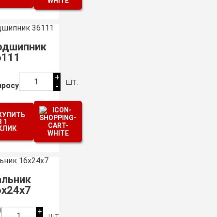
одшипник
6111
+
шт.
1
просу
-
КУПИТЬ
В 1
КЛИК
альник
6х24х7
0
+
шт.
1