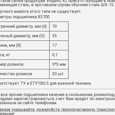
твом своей продукции. Индекс Ю, присутствующий в ном
веющая сталь, в противном случае обычная сталь ШХ-15.
тного аналога этого типа не существует.
метры подшипника 83700
тренний диаметр, мм (d)
10
ужный диаметр, мм (D)
35
ина, мм (B)
17
а, кг
0,1
мер роликов
5*5 мм
ичество роликов
20 шт
етствует ТУ и ЕТУ100/3 для военной техники.
 все прочие подшипники качения и скольжения,
роликопод
одимо зарегистрироваться, счет Вам придет по электронн
азанным на сайте телефонам.
аказе указывайте, пожалуйста, предпочитаемую транспо
изации!