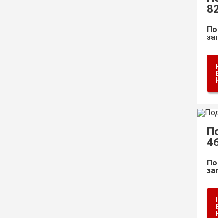
8
По
за
П
4
По
за