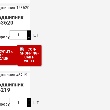
одшипник
53620
+
шт.
1
просу
-
КУПИТЬ
В 1
КЛИК
одшипник
6219
+
шт.
1
просу
-