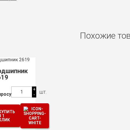
Похожие то
одшипник
619
+
шт.
1
просу
-
КУПИТЬ
В 1
КЛИК