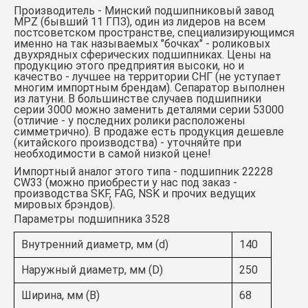
Производитель - Минский подшипниковый завод
MPZ (бывший 11 ГПЗ), один из лидеров на всем
постсоветском пространстве, специализирующимся
именно на так называемых "бочках" - роликовых
двухрядных сферических подшипниках. Цены на
продукцию этого предприятия высоки, но и
качество - лучшее на территории СНГ (не уступает
многим импортным брендам). Сепаратор выполнен
из латуни. В большинстве случаев подшипники
серии 3000 можно заменить деталями серии 53000
(отличие - у последних ролики расположены
симметрично). В продаже есть продукция дешевле
(китайского производства) - уточняйте при
необходимости в самой низкой цене!
Импортный аналог этого типа -
подшипник 22228
CW33
(можно приобрести у нас под заказ -
производства SKF, FAG, NSK и прочих ведущих
мировых брэндов).
Параметры подшипника 3528
Внутренний диаметр, мм (d)
140
Наружный диаметр, мм (D)
250
Ширина, мм (B)
68