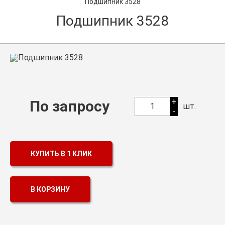
Подшипник 3528
Оптовикам
Подшипник 3528
Каталог продукции
Контакты
Подшипники в Самаре
Сальники
+
По запросу
1
шт.
-
Смазка
Цепи
КУПИТЬ В 1 КЛИК
В КОРЗИНУ