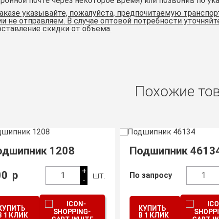
ронной почте через некоторое время) или позвонив по ук
аказе указывайте, пожалуйста, предпочитаемую транспор
и не отправляем. В случае оптовой потребности уточняй
ставление скидки от объема.
Похожие то
одшипник 36201
Подшипник 216
+
шт.
 запросу
1
По запросу
1
-
КУПИТЬ
КУПИТЬ
В 1 КЛИК
В 1 КЛИК