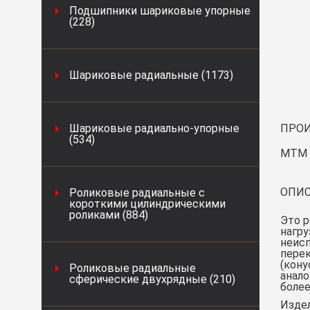
Подшипники шариковые упорные
(228)
Шариковые радиальные (1173)
Шариковые радиально-упорные
ПРОИ
(534)
MTM 
ОПИС
Роликовые радиальные с
короткими цилиндрическими
роликами (884)
Это 
нагру
неис
перек
(кону
Роликовые радиальные
анало
сферические двухрядные (210)
более
Издел