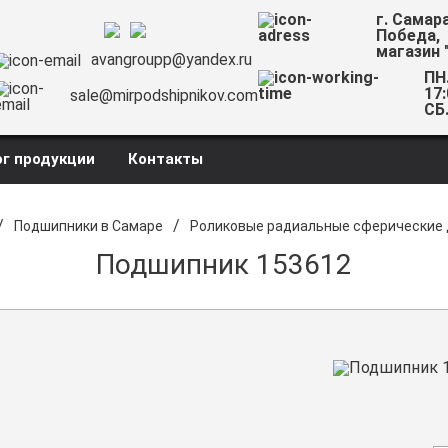
г. Самар
Победа,
магазин 
avangroupp@yandex.ru
ПН.
17:
sale@mirpodshipnikov.com
СБ.
г продукции
Контакты
/
/
Подшипники в Самаре
Роликовые радиальные сферические
Подшипник 153612