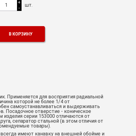
+
1
шт.
-
В КОРЗИНУ
к. Применяется для восприятия радиальной
ичина которой не более 1/4 от
обен самоустанавливаться и выдерживать
ов. Посадочное отверстие - коническое
тим изделия серии 153000 отличаются от
руга, сепаратор стальной (в этом отличия от
комендуемые товары).
 всегда имеют канавку на внешней обойме и