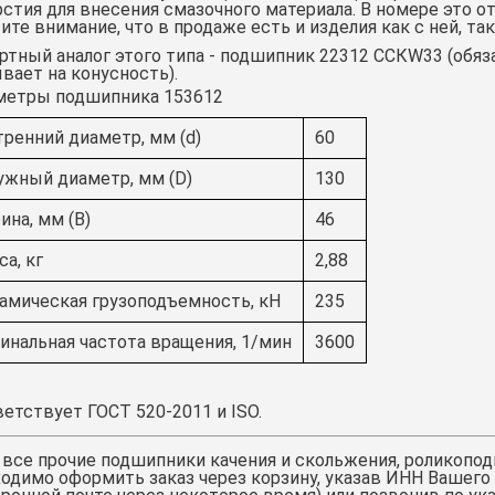
стия для внесения смазочного материала. В номере это от
ите внимание, что в продаже есть и изделия как с ней, так
тный аналог этого типа -
подшипник 22312 CCКW33
(обяз
вает на конусность).
метры подшипника 153612
тренний диаметр, мм (d)
60
ужный диаметр, мм (D)
130
ина, мм (B)
46
а, кг
2,88
амическая грузоподъемность, кН
235
инальная частота вращения, 1/мин
3600
етствует ГОСТ 520-2011 и ISO.
 все прочие подшипники качения и скольжения,
роликопод
одимо оформить заказ через корзину, указав ИНН Вашего 