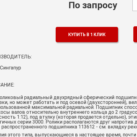
По запросу
КУПИТЬ В 1 КЛИК
ЗВОДИТЕЛЬ:
Сингапур
АНИЕ:
роликовый радиальный двухрядный сферический подшипни
зки, но может работать и под осевой (двухсторонней), вел
пользованной максимальной радиальной. Подшипник спос
осы валов относительно внутреннего кольца до 2 градус
сность 1:12), под втулку (которая продается отдельно), э
гичных серии 3000. Ролики располагаются друг напротив д
 распространенного подшипника 113612 - см. вкладку ре
ия этого типа, выпускающиеся в настоящее время, почти