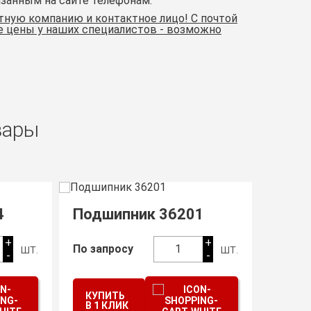
азанным на сайте телефонам.
тную компанию и контактное лицо! С почтой
те цены у наших специалистов - возможно
вары
Подшипник 126205
Саль
+
+
180
шт.
шт.
По запросу
1
-
-
КУПИТЬ
КУП
В 1 КЛИК
В 1 