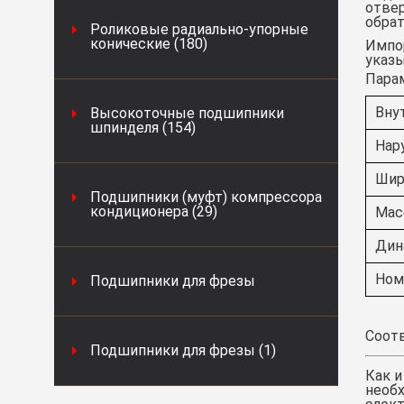
отвер
обрат
Роликовые радиально-упорные
конические (180)
Импор
указы
Пара
Вну
Высокоточные подшипники
шпинделя (154)
Нар
Шир
Подшипники (муфт) компрессора
кондиционера (29)
Масс
Дин
Ном
Подшипники для фрезы
Соотв
Подшипники для фрезы (1)
Как и
необх