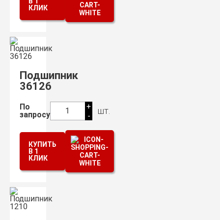
В 1
КЛИК
Подшипник
36126
+
По
шт.
1
запросу
-
КУПИТЬ
В 1
КЛИК