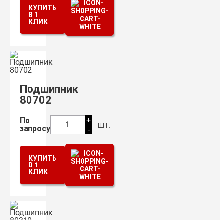
КУПИТЬ
В 1
КЛИК
Подшипник
80702
+
По
шт.
1
запросу
-
КУПИТЬ
В 1
КЛИК