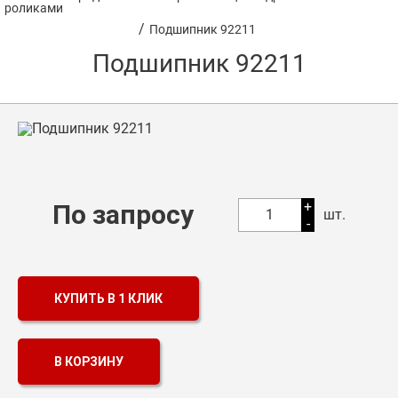
роликами
/
Подшипник 92211
Оптовикам
Подшипник 92211
Каталог продукции
Контакты
Подшипники в Самаре
Сальники
+
По запросу
Смазка
1
шт.
-
Цепи
КУПИТЬ В 1 КЛИК
В КОРЗИНУ