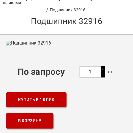
роликами
/
Подшипник 32916
Оптовикам
Подшипник 32916
Каталог продукции
Контакты
Подшипники в Самаре
Сальники
+
По запросу
Смазка
1
шт.
-
Цепи
КУПИТЬ В 1 КЛИК
В КОРЗИНУ