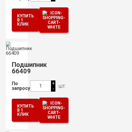
КУПИТЬ
В 1
КЛИК
Подшипник
66409
+
По
шт.
1
запросу
-
КУПИТЬ
В 1
КЛИК