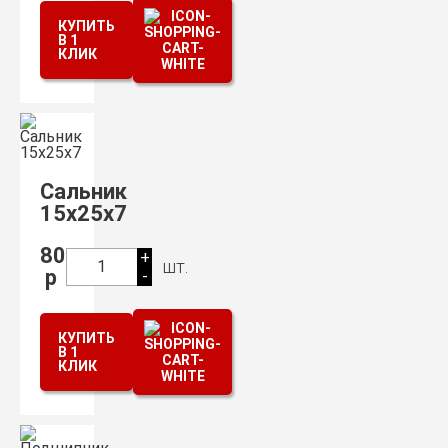
КУПИТЬ
В 1
КЛИК
Сальник
15х25х7
80
+
шт.
1
р
-
КУПИТЬ
В 1
КЛИК