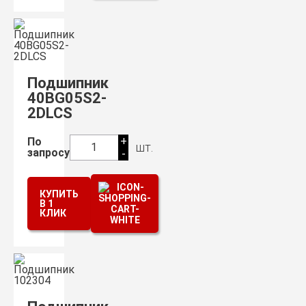
Подшипник
40BG05S2-
2DLCS
+
По
шт.
1
запросу
-
КУПИТЬ
В 1
КЛИК