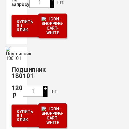
шт.
1
запросу
-
КУПИТЬ
В 1
КЛИК
Подшипник
180101
120
+
шт.
1
р
-
КУПИТЬ
В 1
КЛИК