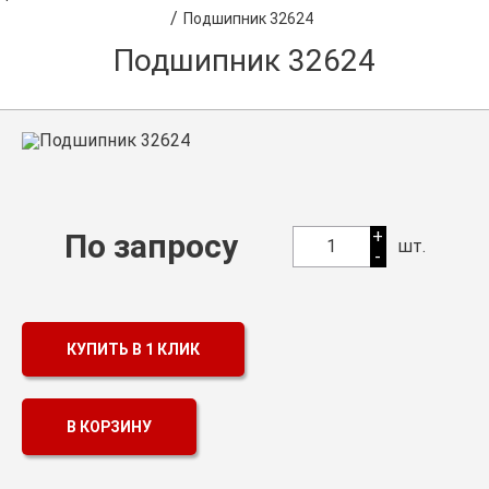
/
Подшипник 32624
Оптовикам
Подшипник 32624
Каталог продукции
Контакты
Подшипники в Самаре
Сальники
+
По запросу
Смазка
1
шт.
-
Цепи
КУПИТЬ В 1 КЛИК
В КОРЗИНУ