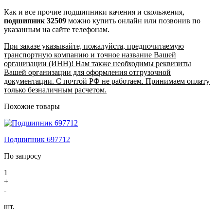
Как и все прочие подшипники качения и скольжения,
подшипник 32509
можно купить онлайн или позвонив по
указанным на сайте телефонам.
При заказе указывайте, пожалуйста, предпочитаемую
транспортную компанию и точное название Вашей
организации (ИНН)! Нам также необходимы реквизиты
Вашей организации для оформления отгрузочной
документации. С почтой РФ не работаем. Принимаем оплату
только безналичным расчетом.
Похожие товары
Подшипник 697712
По запросу
1
+
-
шт.