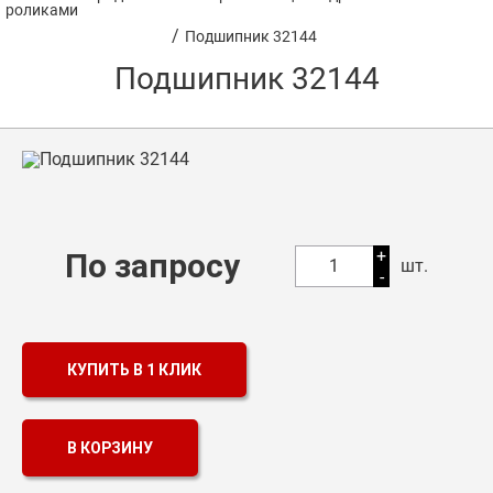
роликами
/
Подшипник 32144
Оптовикам
Подшипник 32144
Каталог продукции
Контакты
Подшипники в Самаре
Сальники
+
По запросу
Смазка
1
шт.
-
Цепи
КУПИТЬ В 1 КЛИК
В КОРЗИНУ