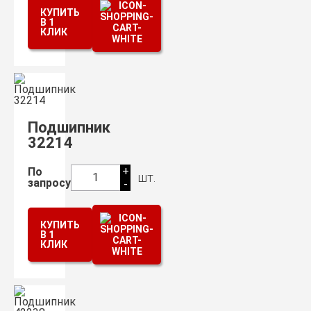
КУПИТЬ
В 1
КЛИК
Подшипник
32214
+
По
шт.
1
запросу
-
КУПИТЬ
В 1
КЛИК