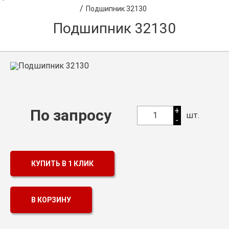
/
Подшипник 32130
Оптовикам
Подшипник 32130
Каталог продукции
Контакты
Подшипники в Самаре
Сальники
+
По запросу
Смазка
1
шт.
-
Цепи
КУПИТЬ В 1 КЛИК
В КОРЗИНУ