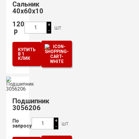
Сальник
40х60х10
120
+
шт.
1
р
-
КУПИТЬ
В 1
КЛИК
Подшипник
3056206
+
По
шт.
1
запросу
-