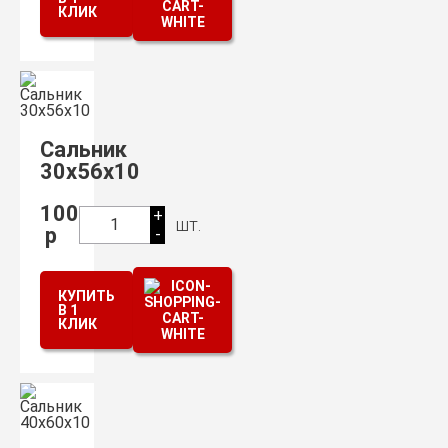
КЛИК
Сальник
30х56х10
100
+
шт.
1
р
-
КУПИТЬ
В 1
КЛИК